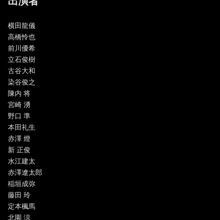
出演者
横田龍儀
高橋怜也
前川優希
立石俊樹
古谷大和
染谷俊之
陳内 将
宮崎 湧
野口 準
本田礼生
赤澤 燈
新 正俊
水江建太
赤澤遼太郎
稲垣成弥
藤田 玲
定本楓馬
北園 涼