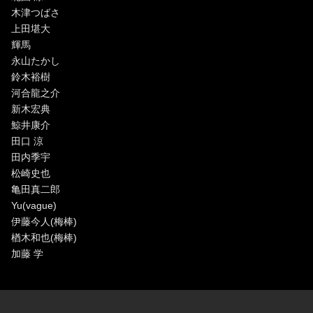
木津つばさ
上田堪大
輝馬
永山たかし
鈴木裕樹
河合龍之介
新木宏典
鯨井康介
田口 涼
田内季宇
松崎史也
亀田真二郎
Yu(vague)
伊藤今人(梅棒)
楢木和也(梅棒)
加藤 学