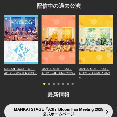
配信中の過去公演
MANKAI STAGE『A3!』
MANKAI STAGE『A3!』
MANKAI STAGE『A3!』
ACT2! ～WINTER 2024～
ACT2! ～AUTUMN 2023～
ACT2! ～SUMMER 2023
～
最新情報
MANKAI STAGE『A3!』Bloom Fan Meeting 2025
公式ホームページ