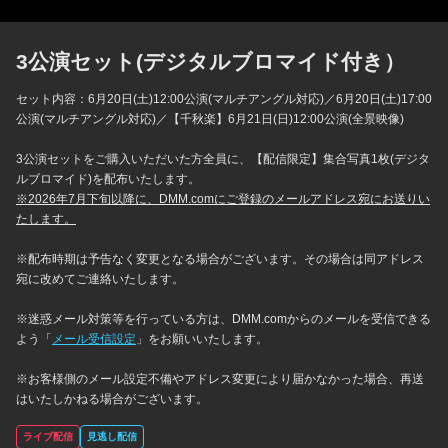
3公演セット(デジタルブロマイド付き）
セット内容：6月20日(土)12:00公演(マルチアングル対応)／6月20日(土)17:00
公演(マルチアングル対応)／【千秋楽】6月21日(日)12:00公演(全景映像)
3公演セットをご購入いただいた方全員に、【配信限定】集合写真1枚(デジタ
ルブロマイド)を配布いたします。
※2026年7月下旬以降に、DMM.comにご登録のメールアドレス宛にお送りい
たします。
※配布時期は予告なく変更となる場合がございます。その場合は同アドレス
宛に改めてご連絡いたします。
※迷惑メール対策等を行っている方は、DMM.comからのメールを受信できる
よう「
メール受信設定
」をお願いいたします。
※お客様側のメール設定不備やアドレス変更により届かなかった場合、再送
はいたしかねる場合がございます。
ライブ配信
見逃し配信