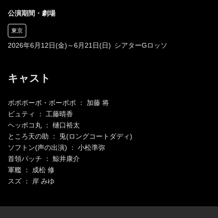
公演期間・劇場
東京
2026年6月12日(金)～6月21日(日) シアターGロッソ
キャスト
ボボボーボ・ボーボボ ： 加藤 将
ビュティ ： 工藤晴香
ヘッポコ丸 ： 樋口裕太
ところ天の助 ： 兎(ロングコートダディ)
ソフトン(声の出演) ： 小松準弥
首領パッチ ： 鯨井康介
軍艦 ： 成松 修
スズ ： 岸 みゆ