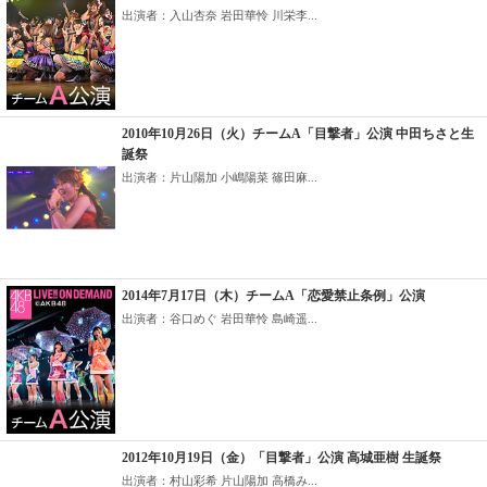
出演者：入山杏奈 岩田華怜 川栄李...
2010年10月26日（火）チームA「目撃者」公演 中田ちさと生
誕祭
出演者：片山陽加 小嶋陽菜 篠田麻...
2014年7月17日（木）チームA「恋愛禁止条例」公演
出演者：谷口めぐ 岩田華怜 島崎遥...
2012年10月19日（金）「目撃者」公演 高城亜樹 生誕祭
出演者：村山彩希 片山陽加 高橋み...