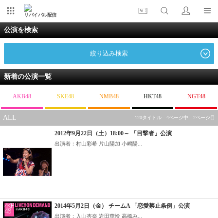
リバイバル配信
公演を検索
絞り込み検索
新着の公演一覧
AKB48
SKE48
NMB48
HKT48
NGT48
ALL
120タイトル 4ページ中 2ページ目
2012年9月22日（土）18:00～ 「目撃者」公演
出演者：村山彩希 片山陽加 小嶋陽...
2014年5月2日（金） チームA 「恋愛禁止条例」公演
出演者：入山杏奈 岩田華怜 高橋み...