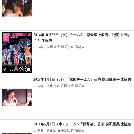
2014年10月22日（水）チームA「恋愛禁止条例」公演 中田ち
さと 生誕祭
出演者：岩田華怜 川栄李奈 高橋み...
2013年4月1日（月）「篠田チームA」公演 篠田麻里子 生誕祭
出演者：入山杏奈 岩田華怜 川栄李...
2011年6月1日（水）チームA「目撃者」公演 前田亜美 生誕祭
出演者：片山陽加 小嶋陽菜 高橋み...