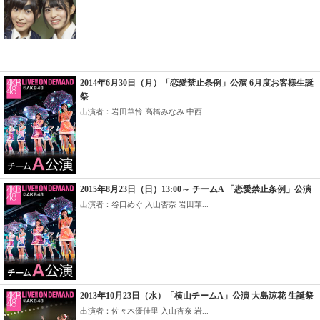
2014年6月30日（月）「恋愛禁止条例」公演 6月度お客様生誕
祭
出演者：岩田華怜 高橋みなみ 中西...
2015年8月23日（日）13:00～ チームA 「恋愛禁止条例」公演
出演者：谷口めぐ 入山杏奈 岩田華...
2013年10月23日（水）「横山チームA」公演 大島涼花 生誕祭
出演者：佐々木優佳里 入山杏奈 岩...