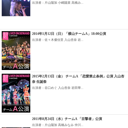
出演者：片山陽加 小嶋陽菜 高橋み...
2014年1月12日（日）「横山チームA」18:00公演
出演者：佐々木優佳里 入山杏奈 岩...
2015年2月13日（金） チームA 「恋愛禁止条例」公演 入山杏
奈 生誕祭
出演者：谷口めぐ 入山杏奈 岩田華...
2011年8月24日（水）チームA 「目撃者」公演
出演者：片山陽加 高橋みなみ 仲川...