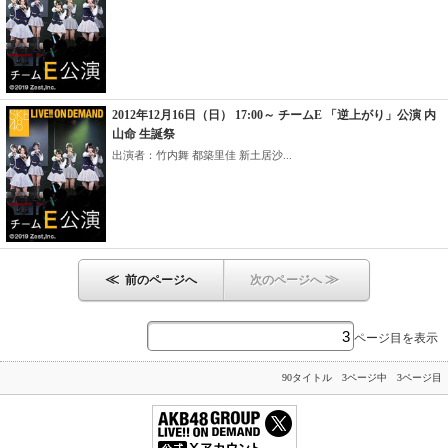
2012年12月16日（日） 17:00～ チームE 「逆上がり」公演 内
山命 生誕祭
出演者：竹内舞 都築里佳 新土居沙...
≪
≫
前のページへ
次のページへ
ページ目を表示
90タイトル 3ページ中 3ページ目