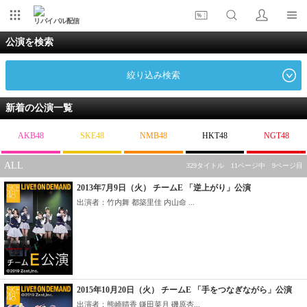
リバイバル配信
公演を検索
絞り込み検索
新着の公演一覧
AKB48
SKE48
NMB48
HKT48
NGT48
ALL
329タイトル 11ページ中 9ページ目
2013年7月9日（火） チームE 「逆上がり」公演
出演者：竹内舞 都築里佳 内山命 ...
2015年10月20日（火） チームE 「手をつなぎながら」公演
出演者：熊崎晴香 鎌田菜月 磯原杏...