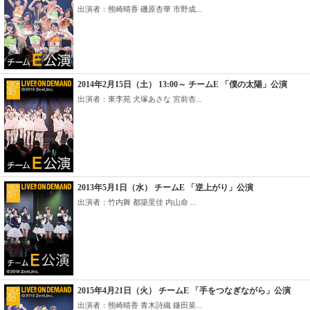
出演者：熊崎晴香 磯原杏華 市野成...
2014年2月15日（土） 13:00～ チームE 「僕の太陽」公演
出演者：東李苑 犬塚あさな 宮前杏...
2013年5月1日（水） チームE 「逆上がり」公演
出演者：竹内舞 都築里佳 内山命 ...
2015年4月21日（火） チームE 「手をつなぎながら」公演
出演者：熊崎晴香 青木詩織 鎌田菜...