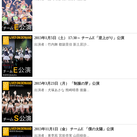
2013年1月5日（土） 17:30～ チームE「逆上がり」公演
出演者：竹内舞 都築里佳 新土居沙...
2015年3月23日（月） 「制服の芽」公演
出演者：犬塚あさな 熊崎晴香 後藤...
2013年11月1日（金） チームE 「僕の太陽」公演
出演者：東李苑 宮前杏実 山田樹奈...