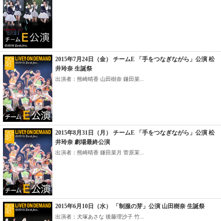
2015年7月24日（金） チームE 「手をつなぎながら」公演 松
井玲奈 生誕祭
出演者：熊崎晴香 山田樹奈 鎌田菜...
2015年8月31日（月） チームE 「手をつなぎながら」公演 松
井玲奈 劇場最終公演
出演者：熊崎晴香 鎌田菜月 菅原茉...
2015年6月10日（水） 「制服の芽」公演 山田樹奈 生誕祭
出演者：犬塚あさな 後藤理沙子 竹...