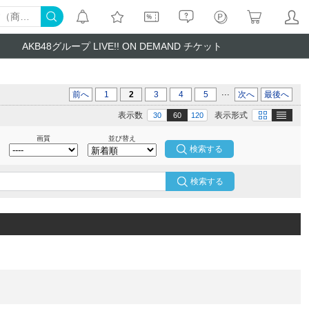
AKB48グループ LIVE!! ON DEMAND チケット
...
前へ
1
2
3
4
5
次へ
最後へ
テキスト
画像
表示数
表示形式
30
60
120
画質
並び替え
検索する