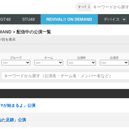
すべて
NGT48
STU48
REVIVAL!! ON DEMAND
デバイス
DEMAND > 配信中の公演一覧
ージ目を表示
グループ
チーム
公演年
公演月
RTYが始まるよ」公演
重ねた足跡」公演