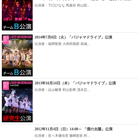
出演者：下口ひなな 馬嘉伶 村山彩...
2014年7月8日（火）「パジャマドライブ」公演
出演者：福岡聖菜 大和田南那 高城...
2013年10月24日（木）「パジャマドライブ」公演
出演者：込山榛香 村山彩希 茂木忍...
2012年11月4日（日）14:00～ 「僕の太陽」公演
出演者：佐々木優佳里 篠崎彩奈 村...