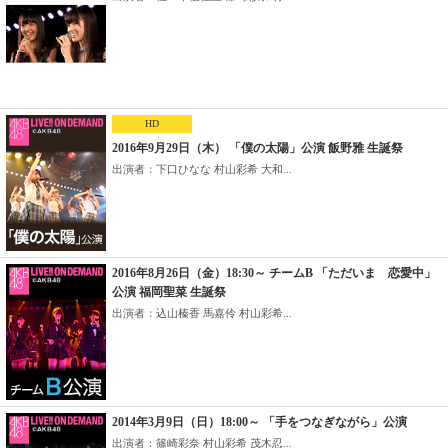
HD
2016年9月29日（木） 「僕の太陽」公演 飯野雅 生誕祭
出演者：下口ひなな 村山彩希 大和...
2016年8月26日（金）18:30～ チームB 「ただいま 恋愛中」
公演 福岡聖菜 生誕祭
出演者：込山榛香 馬嘉伶 村山彩希...
2014年3月9日（日）18:00～ 「手をつなぎながら」公演
出演者：篠崎彩奈 村山彩希 茂木忍...