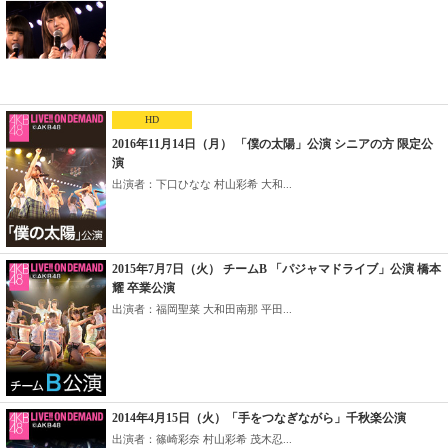
HD
2016年11月14日（月） 「僕の太陽」公演 シニアの方 限定公
演
出演者：下口ひなな 村山彩希 大和...
2015年7月7日（火） チームB 「パジャマドライブ」公演 橋本
耀 卒業公演
出演者：福岡聖菜 大和田南那 平田...
2014年4月15日（火）「手をつなぎながら」千秋楽公演
出演者：篠崎彩奈 村山彩希 茂木忍...