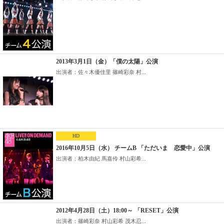
2013年3月1日（金）「僕の太陽」公演
出演者：佐々木優佳里 篠崎彩奈 村...
HD
2016年10月5日（水） チームB 「ただいま 恋愛中」公演
出演者：柏木由紀 馬嘉伶 村山彩希...
2012年4月28日（土）18:00～ 「RESET」公演
出演者：篠崎彩奈 村山彩希 茂木忍...