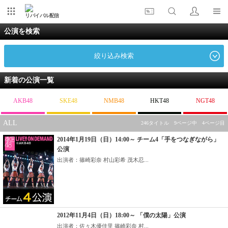
リバイバル配信
公演を検索
絞り込み検索
新着の公演一覧
AKB48
SKE48
NMB48
HKT48
NGT48
ALL
246タイトル 9ページ中 4ページ目
2014年1月19日（日）14:00～ チーム4「手をつなぎながら」
公演
出演者：篠崎彩奈 村山彩希 茂木忍...
2012年11月4日（日）18:00～ 「僕の太陽」公演
出演者：佐々木優佳里 篠崎彩奈 村...