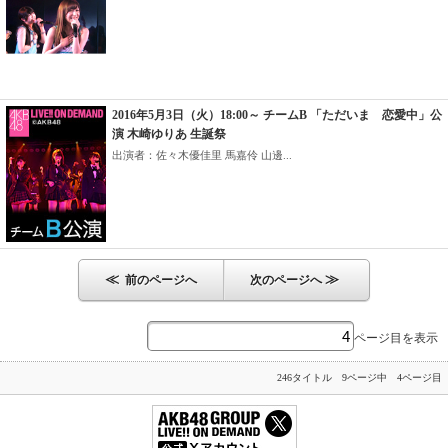
2016年5月3日（火）18:00～ チームB 「ただいま 恋愛中」公
演 木崎ゆりあ 生誕祭
出演者：佐々木優佳里 馬嘉伶 山邊...
≪
≫
前のページへ
次のページへ
ページ目を表示
246タイトル 9ページ中 4ページ目