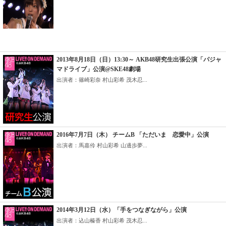
2013年8月18日（日）13:30～ AKB48研究生出張公演「パジャ
マドライブ」公演@SKE48劇場
出演者：篠崎彩奈 村山彩希 茂木忍...
2016年7月7日（木） チームB 「ただいま 恋愛中」公演
出演者：馬嘉伶 村山彩希 山邊歩夢...
2014年3月12日（水）「手をつなぎながら」公演
出演者：込山榛香 村山彩希 茂木忍...