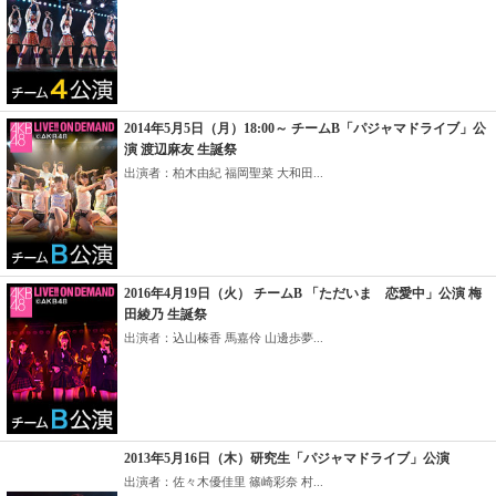
2014年5月5日（月）18:00～ チームB「パジャマドライブ」公
演 渡辺麻友 生誕祭
出演者：柏木由紀 福岡聖菜 大和田...
2016年4月19日（火） チームB 「ただいま 恋愛中」公演 梅
田綾乃 生誕祭
出演者：込山榛香 馬嘉伶 山邊歩夢...
2013年5月16日（木）研究生「パジャマドライブ」公演
出演者：佐々木優佳里 篠崎彩奈 村...