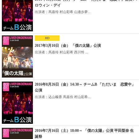
ロウィン・デイ
出演者：馬嘉伶 村山彩希 山邊歩夢...
HD
2017年3月10日（金） 「僕の太陽」公演
出演者：馬嘉伶 村山彩希 西川怜 ...
2016年8月26日（金）14:30～ チームB 「ただいま 恋愛中」
公演
出演者：込山榛香 馬嘉伶 村山彩希...
2016年7月16日（土）18:00～ 「僕の太陽」公演 平田梨奈 生
誕祭