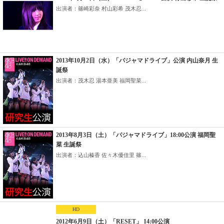
出演者：篠崎彩奈 村山彩希 茂木忍...
2013年10月2日（水）「パジャマドライブ」公演 内山奈月 生
誕祭
出演者：茂木忍 湯本亜美 福岡聖菜...
2013年8月3日（土）「パジャマドライブ」18:00公演 福岡聖
菜 生誕祭
出演者：込山榛香 佐々木優佳里 篠...
HD
2012年6月9日（土）「RESET」 14:00公演