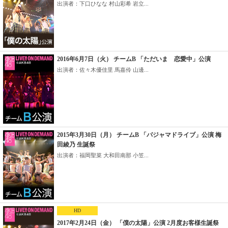
出演者：下口ひなな 村山彩希 岩立...
2016年6月7日（火） チームB 「ただいま 恋愛中」公演
出演者：佐々木優佳里 馬嘉伶 山邊...
2015年3月30日（月） チームB 「パジャマドライブ」公演 梅
田綾乃 生誕祭
出演者：福岡聖菜 大和田南那 小笠...
HD
2017年2月24日（金） 「僕の太陽」公演 2月度お客様生誕祭