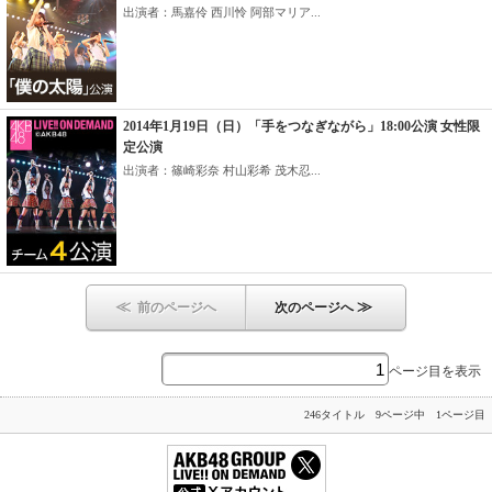
出演者：馬嘉伶 西川怜 阿部マリア...
2014年1月19日（日）「手をつなぎながら」18:00公演 女性限
定公演
出演者：篠崎彩奈 村山彩希 茂木忍...
≪
≫
前のページへ
次のページへ
ページ目を表示
246タイトル 9ページ中 1ページ目