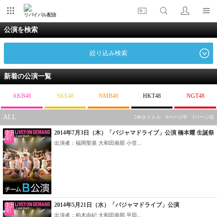
リバイバル配信
公演を検索
絞り込み検索
新着の公演一覧
AKB48
SKE48
NMB48
HKT48
NGT48
ALL
246タイトル 9ページ中 1ページ目
2014年7月3日（木）「パジャマドライブ」公演 橋本耀 生誕祭
出演者：福岡聖菜 大和田南那 小笠...
2014年5月21日（水）「パジャマドライブ」公演
出演者：柏木由紀 大和田南那 平田...