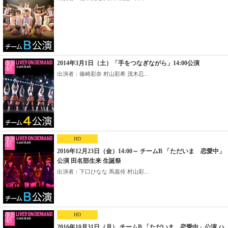
2014年3月1日（土）「手をつなぎながら」14:00公演
出演者：篠崎彩奈 村山彩希 茂木忍...
HD
2016年12月23日（金）14:00～ チームB 「ただいま 恋愛中」
公演 田名部生来 生誕祭
出演者：下口ひなな 馬嘉伶 村山彩...
HD
2016年10月31日（月） チームB 「ただいま 恋愛中」公演 ハ