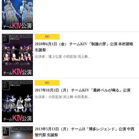
HD
2018年6月1日（金） チームKIV「制服の芽」公演 本村碧唯
生誕祭
出演者：運上弘菜 小田彩加 渕上舞...
HD
2017年10月2日（月） チームKIV「最終ベルが鳴る」公演
出演者：小田彩加 渕上舞 今田美奈...
2013年5月13日（月） チームH「博多レジェンド」公演 中西
智代梨 生誕祭