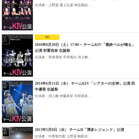
出演者：上野遥 運上弘菜 神志那結...
HD
2016年8月20日（土）17:00～ チームKIV「最終ベルが鳴る」
公演 村重杏奈 生誕祭
出演者：荒巻美咲 宇井真白 渕上舞...
2014年6月11日（水） チームKIV「シアターの女神」公演 田
中優香 生誕祭
出演者：渕上舞 伊藤来笑 今田美奈...
2013年5月8日（水） チームH「博多レジェンド」公演
出演者：中西智代梨 上野遥 駒田京...