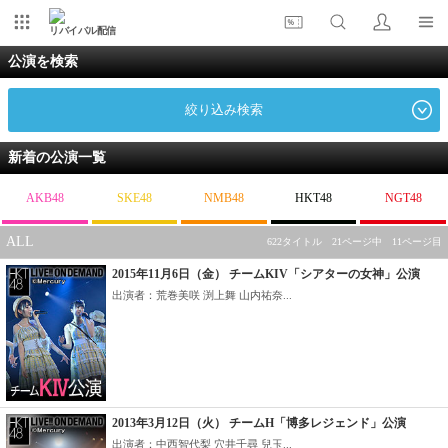
リバイバル配信
公演を検索
絞り込み検索
新着の公演一覧
AKB48
SKE48
NMB48
HKT48
NGT48
ALL
622タイトル 21ページ中 11ページ目
2015年11月6日（金） チームKIV「シアターの女神」公演
出演者：荒巻美咲 渕上舞 山内祐奈...
2013年3月12日（火） チームH「博多レジェンド」公演
出演者：中西智代梨 穴井千尋 兒玉...