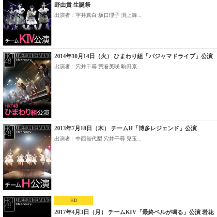
野由貴 生誕祭
出演者：宇井真白 坂口理子 渕上舞...
2014年10月14日（火） ひまわり組「パジャマドライブ」公演
出演者：穴井千尋 荒巻美咲 駒田京...
2013年7月18日（木） チームH「博多レジェンド」公演
出演者：中西智代梨 穴井千尋 兒玉...
HD
2017年4月3日（月） チームKIV「最終ベルが鳴る」公演 岩花