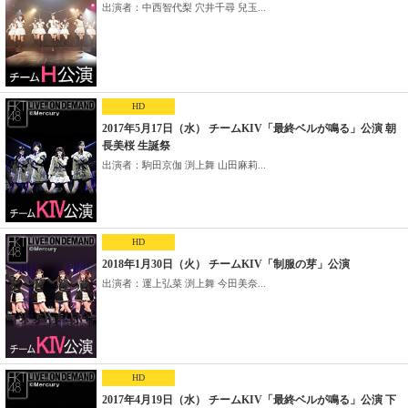
出演者：中西智代梨 穴井千尋 兒玉...
HD
2017年5月17日（水） チームKIV「最終ベルが鳴る」公演 朝
長美桜 生誕祭
出演者：駒田京伽 渕上舞 山田麻莉...
HD
2018年1月30日（火） チームKIV「制服の芽」公演
出演者：運上弘菜 渕上舞 今田美奈...
HD
2017年4月19日（水） チームKIV「最終ベルが鳴る」公演 下