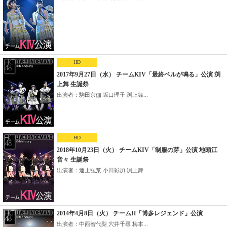
HD
2017年9月27日（水） チームKIV「最終ベルが鳴る」公演 渕
上舞 生誕祭
出演者：駒田京伽 坂口理子 渕上舞...
HD
2018年10月23日（火） チームKIV「制服の芽」公演 地頭江
音々 生誕祭
出演者：運上弘菜 小田彩加 渕上舞...
2014年4月8日（火） チームH「博多レジェンド」公演
出演者：中西智代梨 穴井千尋 梅本...