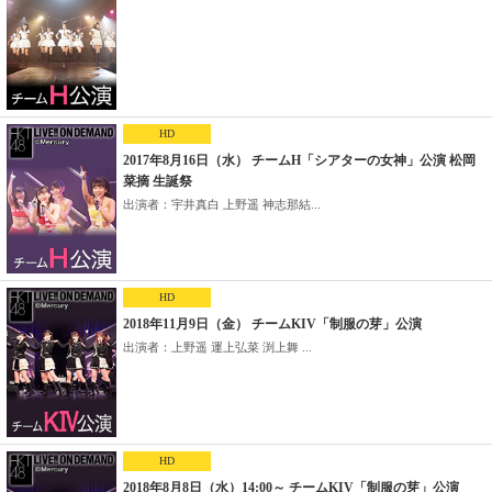
HD
2017年8月16日（水） チームH「シアターの女神」公演 松岡
菜摘 生誕祭
出演者：宇井真白 上野遥 神志那結...
HD
2018年11月9日（金） チームKIV「制服の芽」公演
出演者：上野遥 運上弘菜 渕上舞 ...
HD
2018年8月8日（水）14:00～ チームKIV「制服の芽」公演