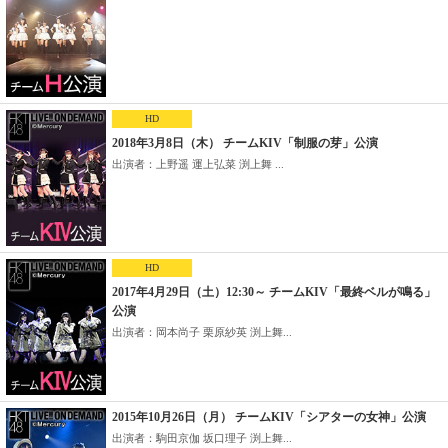
HD
2018年3月8日（木） チームKIV「制服の芽」公演
出演者：上野遥 運上弘菜 渕上舞 ...
HD
2017年4月29日（土）12:30～ チームKIV「最終ベルが鳴る」
公演
出演者：岡本尚子 栗原紗英 渕上舞...
2015年10月26日（月） チームKIV「シアターの女神」公演
出演者：駒田京伽 坂口理子 渕上舞...