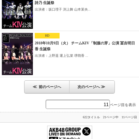
詩乃 生誕祭
出演者：坂口理子 渕上舞 山本茉央...
HD
2018年10月9日（火） チームKIV「制服の芽」公演 冨吉明日
香 生誕祭
出演者：上野遥 運上弘菜 堺萌香 ...
≪
≫
前のページへ
次のページへ
ページ目を表示
622タイトル 21ページ中 11ページ目