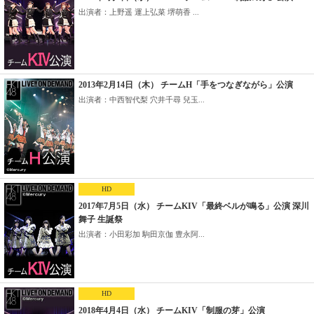
出演者：上野遥 運上弘菜 堺萌香 ...
2013年2月14日（木） チームH「手をつなぎながら」公演
出演者：中西智代梨 穴井千尋 兒玉...
HD
2017年7月5日（水） チームKIV「最終ベルが鳴る」公演 深川
舞子 生誕祭
出演者：小田彩加 駒田京伽 豊永阿...
HD
2018年4月4日（水） チームKIV「制服の芽」公演