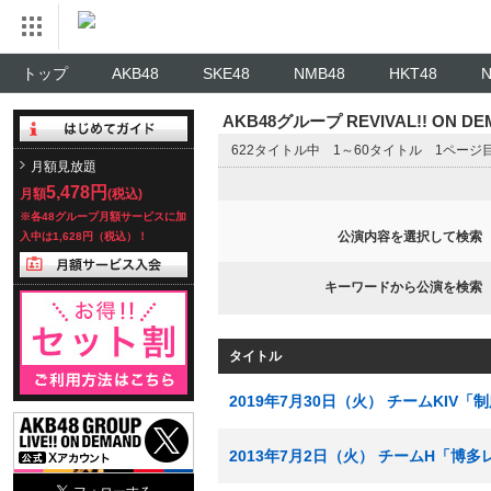
トップ
AKB48
SKE48
NMB48
HKT48
AKB48グループ REVIVAL!! ON 
622タイトル中 1～60タイトル 1ページ
月額見放題
5,478円
月額
(税込)
※各48グループ月額サービスに加
公演内容を選択して検索
入中は1,628円（税込）！
キーワードから公演を検索
タイトル
2019年7月30日（火） チームKIV
2013年7月2日（火） チームH「博