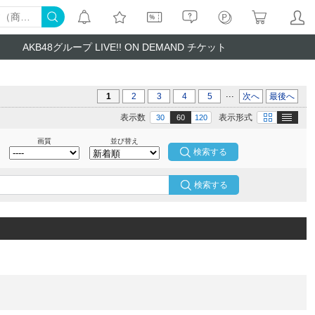
AKB48グループ LIVE!! ON DEMAND チケット
...
1
2
3
4
5
次へ
最後へ
テキスト
画像
表示数
表示形式
30
60
120
画質
並び替え
検索する