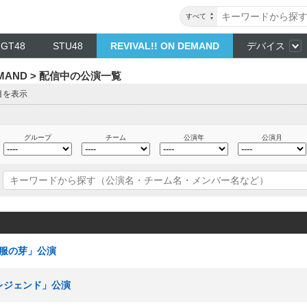
すべて
NGT48
STU48
REVIVAL!! ON DEMAND
デバイス
DEMAND > 配信中の公演一覧
目を表示
グループ
チーム
公演年
公演月
「制服の芽」公演
多レジェンド」公演