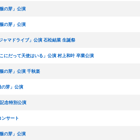
「制服の芽」公演
「制服の芽」公演
パジャマドライブ」公演 石松結菜 生誕祭
V「ここにだって天使はいる」公演 村上和叶 卒業公演
「制服の芽」公演 千秋楽
制服の芽」公演
周年記念特別公演
祭コンサート
「制服の芽」公演