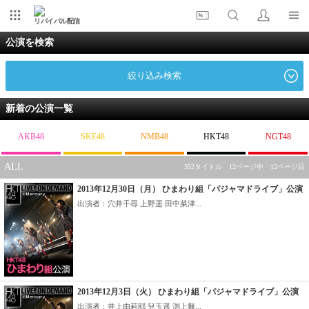
リバイバル配信
公演を検索
絞り込み検索
新着の公演一覧
AKB48
SKE48
NMB48
HKT48
NGT48
ALL
352タイトル 12ページ中 12ページ目
2013年12月30日（月） ひまわり組「パジャマドライブ」公演
出演者：穴井千尋 上野遥 田中菜津...
2013年12月3日（火） ひまわり組「パジャマドライブ」公演
出演者：井上由莉耶 兒玉遥 渕上舞...