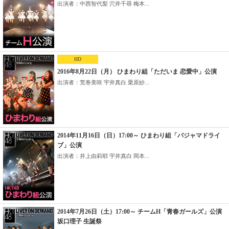
出演者：中西智代梨 穴井千尋 梅本...
HD
2016年8月22日（月） ひまわり組「ただいま 恋愛中」公演
出演者：荒巻美咲 宇井真白 栗原紗...
2014年11月16日（日）17:00～ ひまわり組「パジャマドライ
ブ」公演
出演者：井上由莉耶 宇井真白 岡本...
2014年7月26日（土）17:00～ チームH「青春ガールズ」公演
坂口理子 生誕祭