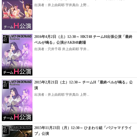
出演者：井上由莉耶 宇井真白 上野...
2016年4月2日（土）12:30～ HKT48 チームH出張公演「最終
ベルが鳴る」公演@AKB48劇場
出演者：穴井千尋 井上由莉耶 宇井...
2015年2月21日（土）12:30～ チームH「最終ベルが鳴る」公
演
出演者：井上由莉耶 宇井真白 上野...
2015年11月23日（月）12:30～ ひまわり組「パジャマドライ
ブ」公演