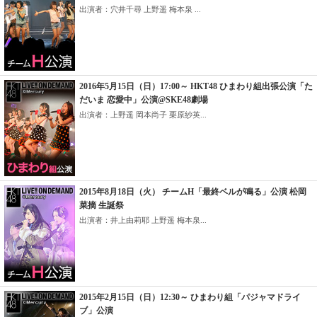
出演者：穴井千尋 上野遥 梅本泉 ...
2016年5月15日（日）17:00～ HKT48 ひまわり組出張公演「た
だいま 恋愛中」公演@SKE48劇場
出演者：上野遥 岡本尚子 栗原紗英...
2015年8月18日（火） チームH「最終ベルが鳴る」公演 松岡
菜摘 生誕祭
出演者：井上由莉耶 上野遥 梅本泉...
2015年2月15日（日）12:30～ ひまわり組「パジャマドライ
ブ」公演