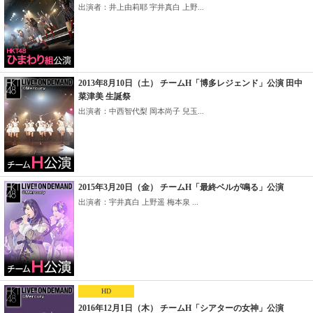
出演者：井上由莉耶 宇井真白 上野...
2013年8月10日（土） チームH「博多レジェンド」公演 田中
菜津美 生誕祭
出演者：中西智代梨 岡本尚子 兒玉...
2015年3月20日（金） チームH「最終ベルが鳴る」公演
出演者：宇井真白 上野遥 梅本泉 ...
HD
2016年12月1日（木） チームH「シアターの女神」公演