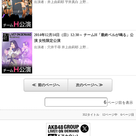
出演者：井上由莉耶 宇井真白 上野...
2014年12月14日（日）12:30～ チームH「最終ベルが鳴る」公
演 女性限定公演
出演者：穴井千尋 井上由莉耶 上野...
≪
≫
前のページへ
次のページへ
ページ目を表示
352タイトル 12ページ中 6ページ目