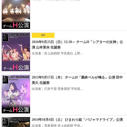
HD
2016年9月25日（日）12:30～ チームH「シアターの女神」公
演 山本茉央 生誕祭
出演者：井上由莉耶 宇井真白 上野...
2015年9月17日（木） チームH「最終ベルが鳴る」公演 田中
美久 生誕祭
出演者：穴井千尋 荒巻美咲 宇井真...
2014年10月4日（土） ひまわり組「パジャマドライブ」公演
出演者：荒巻美咲 井上由莉耶 宇井...