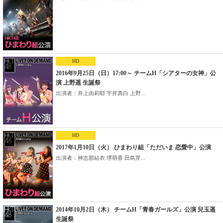
HD
2016年9月25日（日）17:00～ チームH「シアターの女神」公
演 上野遥 生誕祭
出演者：井上由莉耶 宇井真白 上野...
HD
2017年1月10日（火） ひまわり組「ただいま 恋愛中」公演
出演者：神志那結衣 堺萌香 田島芽...
2014年10月2日（木） チームH「青春ガールズ」公演 兒玉遥
生誕祭