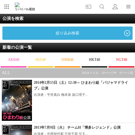
リバイバル配信
公演を検索
絞り込み検索
新着の公演一覧
AKB48
SKE48
NMB48
HKT48
NGT48
ALL
352タイトル 12ページ中 6ページ目
2014年2月15日（土）12:30～ ひまわり組「パジャマドライ
ブ」公演
出演者：宇井真白 梅本泉 坂口理子...
2013年7月9日（火） チームH「博多レジェンド」公演
出演者：中西智代梨 穴井千尋 兒玉...