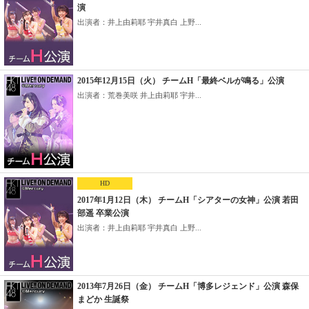
演
出演者：井上由莉耶 宇井真白 上野...
2015年12月15日（火） チームH「最終ベルが鳴る」公演
出演者：荒巻美咲 井上由莉耶 宇井...
HD
2017年1月12日（木） チームH「シアターの女神」公演 若田
部遥 卒業公演
出演者：井上由莉耶 宇井真白 上野...
2013年7月26日（金） チームH「博多レジェンド」公演 森保
まどか 生誕祭