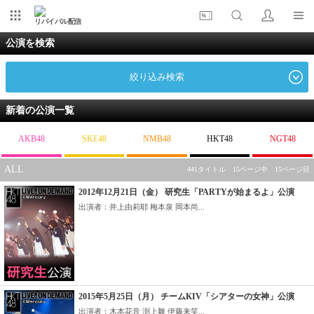
リバイバル配信
公演を検索
絞り込み検索
新着の公演一覧
AKB48
SKE48
NMB48
HKT48
NGT48
ALL
441タイトル 15ページ中 15ページ目
2012年12月21日（金） 研究生「PARTYが始まるよ」公演
出演者：井上由莉耶 梅本泉 岡本尚...
2015年5月25日（月） チームKIV「シアターの女神」公演
出演者：木本花音 渕上舞 伊藤来笑...