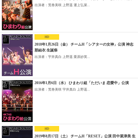
出演者：荒巻美咲 上野遥 運上弘菜...
HD
2018年1月26日（金） チームH「シアターの女神」公演 神志
那結衣 生誕祭
出演者：宇井真白 上野遥 栗原紗英...
2016年1月6日（水） ひまわり組「ただいま 恋愛中」公演
出演者：荒巻美咲 宇井真白 上野遥...
HD
2019年8月17日（土） チームH「RESET」公演 田中菜津美 生