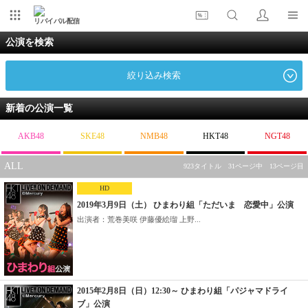
リバイバル配信
公演を検索
絞り込み検索
新着の公演一覧
AKB48
SKE48
NMB48
HKT48
NGT48
ALL
923タイトル 31ページ中 13ページ目
HD
2019年3月9日（土） ひまわり組「ただいま 恋愛中」公演
出演者：荒巻美咲 伊藤優絵瑠 上野...
2015年2月8日（日）12:30～ ひまわり組「パジャマドライ
ブ」公演