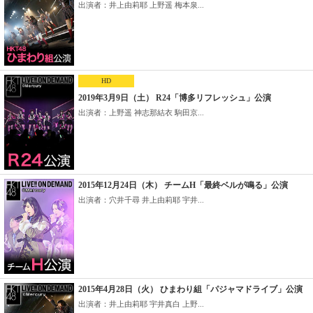
出演者：井上由莉耶 上野遥 梅本泉...
HD
2019年3月9日（土） R24「博多リフレッシュ」公演
出演者：上野遥 神志那結衣 駒田京...
2015年12月24日（木） チームH「最終ベルが鳴る」公演
出演者：穴井千尋 井上由莉耶 宇井...
2015年4月28日（火） ひまわり組「パジャマドライブ」公演
出演者：井上由莉耶 宇井真白 上野...