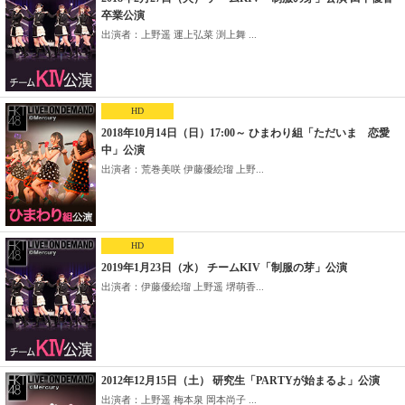
卒業公演
出演者：上野遥 運上弘菜 渕上舞 ...
HD
2018年10月14日（日）17:00～ ひまわり組「ただいま 恋愛
中」公演
出演者：荒巻美咲 伊藤優絵瑠 上野...
HD
2019年1月23日（水） チームKIV「制服の芽」公演
出演者：伊藤優絵瑠 上野遥 堺萌香...
2012年12月15日（土） 研究生「PARTYが始まるよ」公演
出演者：上野遥 梅本泉 岡本尚子 ...