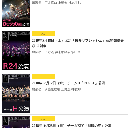
出演者：宇井真白 上野遥 神志那結...
HD
2019年5月18日（土） R24「博多リフレッシュ」公演 朝長美
桜 生誕祭
出演者：上野遥 神志那結衣 駒田京...
HD
2018年12月12日（水） チームH「RESET」公演
出演者：伊藤優絵瑠 上野遥 神志那...
HD
2018年10月28日（日） チームKIV「制服の芽」公演