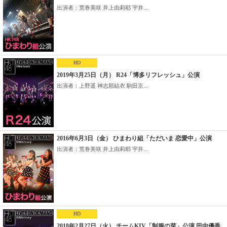
出演者：荒巻美咲 井上由莉耶 宇井...
HD
2019年3月25日（月） R24「博多リフレッシュ」公演
出演者：上野遥 神志那結衣 駒田京...
2016年6月3日（金） ひまわり組「ただいま 恋愛中」公演
出演者：荒巻美咲 井上由莉耶 宇井...
HD
2018年2月27日（火） チームKIV「制服の芽」公演 田中優香