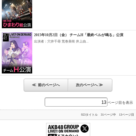
2015年10月2日（金） チームH「最終ベルが鳴る」公演
出演者：穴井千尋 荒巻美咲 井上由...
≪
≫
前のページへ
次のページへ
ページ目を表示
923タイトル 31ページ中 13ページ目