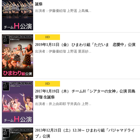
誕祭
出演者：伊藤優絵瑠 上野遥 上島楓...
HD
2019年1月11日（金） ひまわり組「ただいま 恋愛中」公演
出演者：伊藤優絵瑠 上野遥 栗原紗...
HD
2017年1月19日（木） チームH「シアターの女神」公演 田島
芽瑠 生誕祭
出演者：井上由莉耶 宇井真白 上野...
2013年12月21日（土）12:30～ ひまわり組「パジャマドライ
ブ」公演