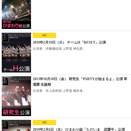
HD
2019年2月19日（火） チームH「RESET」公演
出演者：伊藤優絵瑠 上野遥 神志那...
2013年10月18日（金） 研究生「PARTYが始まるよ」公演 草
場愛 生誕祭
出演者：井上由莉耶 上野遥 梅本泉...
HD
2019年2月6日（水） ひまわり組「ただいま 恋愛中」公演