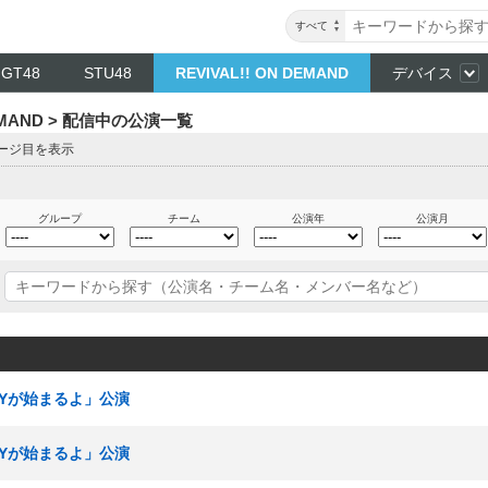
すべて
NGT48
STU48
REVIVAL!! ON DEMAND
デバイス
DEMAND > 配信中の公演一覧
ページ目を表示
グループ
チーム
公演年
公演月
RTYが始まるよ」公演
RTYが始まるよ」公演