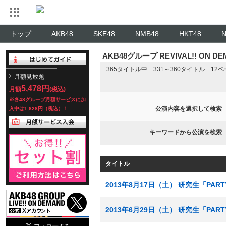
トップ
AKB48
SKE48
NMB48
HKT48
AKB48グループ REVIVAL!! ON 
365タイトル中 331～360タイトル 12
月額見放題
5,478円
月額
(税込)
※各48グループ月額サービスに加
公演内容を選択して検索
入中は1,628円（税込）！
キーワードから公演を検索
タイトル
2013年8月17日（土） 研究生「PA
2013年6月29日（土） 研究生「PA