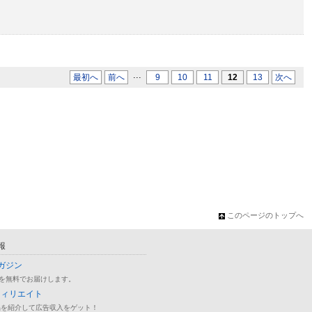
...
最初へ
前へ
9
10
11
12
13
次へ
このページのトップへ
報
ガジン
を無料でお届けします。
フィリエイト
品を紹介して広告収入をゲット！