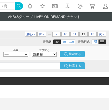
AKB48グループ LIVE!! ON DEMAND チケット
...
最初へ
前へ
9
10
11
12
13
次へ
テキスト
画像
表示数
表示形式
30
60
120
画質
並び替え
検索する