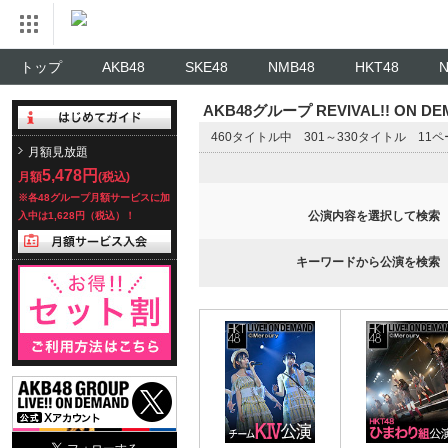
トップ
AKB48
SKE48
NMB48
HKT48
AKB48グループ REVIVAL!! ON 
460タイトル中 301～330タイトル 11
月額見放題
5,478円
月額
(税込)
※各48グループ月額サービスに加
公演内容を選択して検索
入中は1,628円（税込）！
キーワードから公演を検索