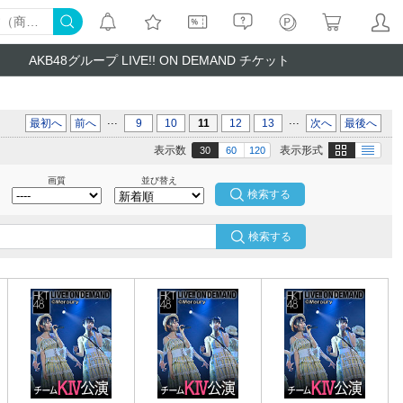
AKB48グループ LIVE!! ON DEMAND チケット
...
...
最初へ
前へ
9
10
11
12
13
次へ
最後へ
画像
テキスト
表示数
表示形式
30
60
120
画質
並び替え
検索する