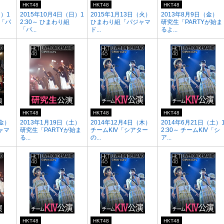
HKT48
HKT48
HKT48
日）1
2015年10月4日（日）1
2015年1月13日（火）
2013年8月9日（金）
組「パ
2:30～ ひまわり組
ひまわり組「パジャマ
研究生「PARTYが始ま
「パ...
ド...
るよ...
HKT48
HKT48
HKT48
（金）
2013年1月19日（土）
2014年12月4日（木）
2014年6月21日（土）
ャマ
研究生「PARTYが始ま
チームKIV「シアター
2:30～ チームKIV「シ
る...
の...
ア...
HKT48
HKT48
HKT48