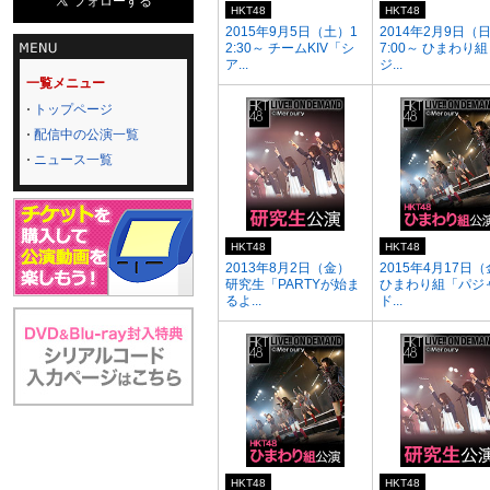
HKT48
HKT48
2015年9月5日（土）1
2014年2月9日（
2:30～ チームKIV「シ
7:00～ ひまわり
ア...
ジ...
一覧メニュー
トップページ
配信中の公演一覧
ニュース一覧
HKT48
HKT48
2013年8月2日（金）
2015年4月17日
研究生「PARTYが始ま
ひまわり組「パジ
るよ...
ド...
HKT48
HKT48