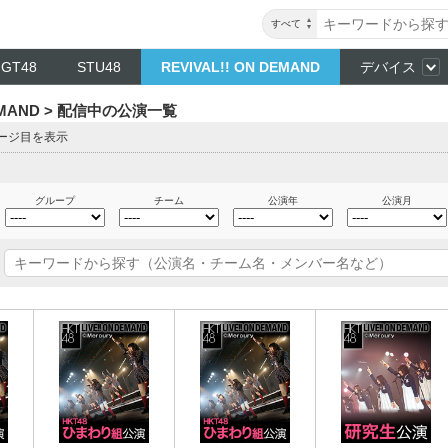
すべて
NGT48
STU48
REVIVAL!! ON DEMAND
デバイス
DEMAND > 配信中の公演一覧
ページ目を表示
グループ
チーム
公演年
公演月