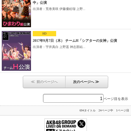
中」公演
出演者：荒巻美咲 伊藤優絵瑠 上野...
HD
2017年9月7日（木） チームH「シアターの女神」公演
出演者：宇井真白 上野遥 神志那結...
≪
≫
前のページへ
次のページへ
ページ目を表示
694タイトル 24ページ中 1ページ目