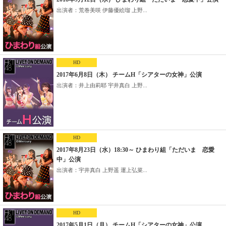
出演者：荒巻美咲 伊藤優絵瑠 上野...
HD
2017年6月8日（木） チームH「シアターの女神」公演
出演者：井上由莉耶 宇井真白 上野...
HD
2017年8月23日（水）18:30～ ひまわり組「ただいま 恋愛
中」公演
出演者：宇井真白 上野遥 運上弘菜...
HD
2017年5月1日（月） チームH「シアターの女神」公演