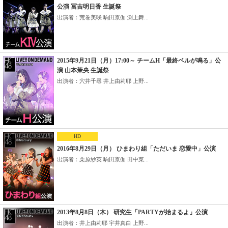
公演 冨吉明日香 生誕祭
出演者：荒巻美咲 駒田京伽 渕上舞...
2015年9月21日（月）17:00～ チームH「最終ベルが鳴る」公
演 山本茉央 生誕祭
出演者：穴井千尋 井上由莉耶 上野...
HD
2016年8月29日（月） ひまわり組「ただいま 恋愛中」公演
出演者：栗原紗英 駒田京伽 田中菜...
2013年8月8日（木） 研究生「PARTYが始まるよ」公演
出演者：井上由莉耶 宇井真白 上野...