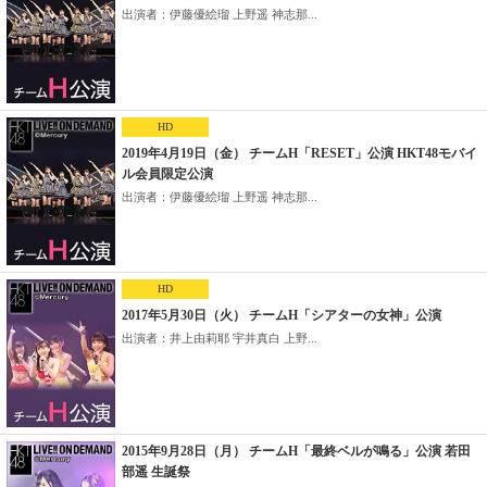
出演者：伊藤優絵瑠 上野遥 神志那...
HD
2019年4月19日（金） チームH「RESET」公演 HKT48モバイ
ル会員限定公演
出演者：伊藤優絵瑠 上野遥 神志那...
HD
2017年5月30日（火） チームH「シアターの女神」公演
出演者：井上由莉耶 宇井真白 上野...
2015年9月28日（月） チームH「最終ベルが鳴る」公演 若田
部遥 生誕祭