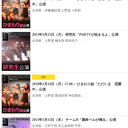
中」公演
出演者：伊藤優絵瑠 上野遥 小田彩...
2013年3月25日（月） 研究生「PARTYが始まるよ」公演
出演者：上野遥 梅本泉 岡本尚子 ...
HD
2019年1月14日（月）17:00～ ひまわり組「ただいま 恋愛
中」公演
出演者：上野遥 栗原紗英 神志那結...
2015年1月15日（木） チームH「最終ベルが鳴る」公演
出演者：穴井千尋 井上由莉耶 宇井...