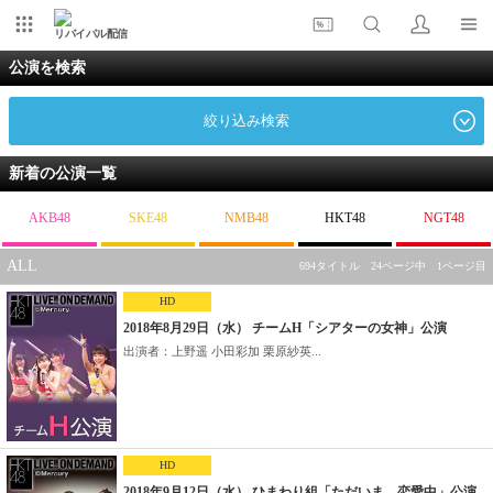
リバイバル配信
公演を検索
絞り込み検索
新着の公演一覧
AKB48
SKE48
NMB48
HKT48
NGT48
ALL
694タイトル 24ページ中 1ページ目
HD
2018年8月29日（水） チームH「シアターの女神」公演
出演者：上野遥 小田彩加 栗原紗英...
HD
2018年9月12日（水） ひまわり組「ただいま 恋愛中」公演