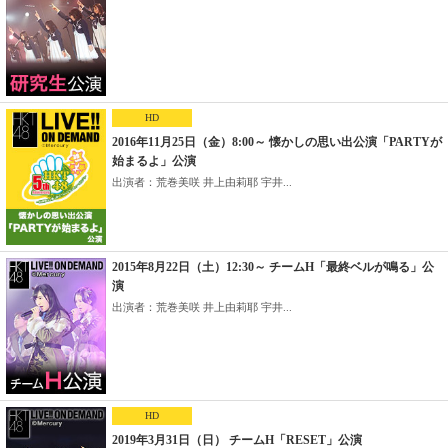
HD
2016年11月25日（金）8:00～ 懐かしの思い出公演「PARTYが
始まるよ」公演
出演者：荒巻美咲 井上由莉耶 宇井...
2015年8月22日（土）12:30～ チームH「最終ベルが鳴る」公
演
出演者：荒巻美咲 井上由莉耶 宇井...
HD
2019年3月31日（日） チームH「RESET」公演