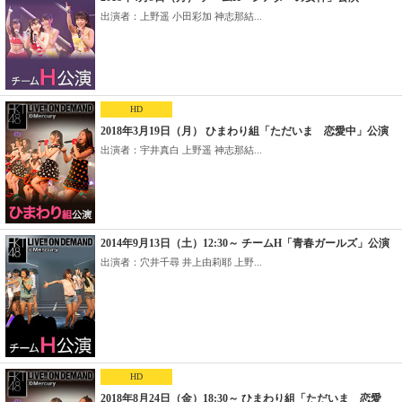
出演者：上野遥 小田彩加 神志那結...
HD
2018年3月19日（月） ひまわり組「ただいま 恋愛中」公演
出演者：宇井真白 上野遥 神志那結...
2014年9月13日（土）12:30～ チームH「青春ガールズ」公演
出演者：穴井千尋 井上由莉耶 上野...
HD
2018年8月24日（金）18:30～ ひまわり組「ただいま 恋愛