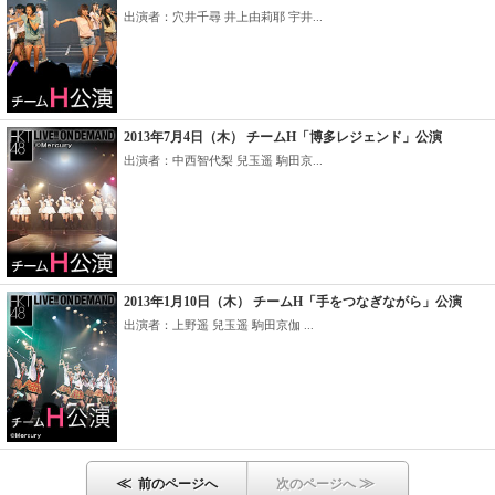
出演者：穴井千尋 井上由莉耶 宇井...
2013年7月4日（木） チームH「博多レジェンド」公演
出演者：中西智代梨 兒玉遥 駒田京...
2013年1月10日（木） チームH「手をつなぎながら」公演
出演者：上野遥 兒玉遥 駒田京伽 ...
≪
≫
前のページへ
次のページへ