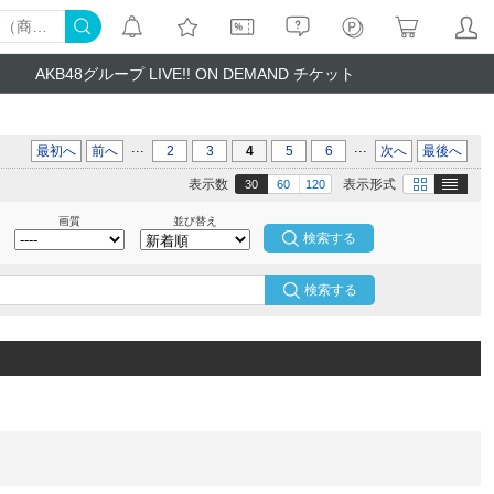
AKB48グループ LIVE!! ON DEMAND チケット
...
...
最初へ
前へ
2
3
4
5
6
次へ
最後へ
テキスト
画像
表示数
表示形式
30
60
120
画質
並び替え
検索する