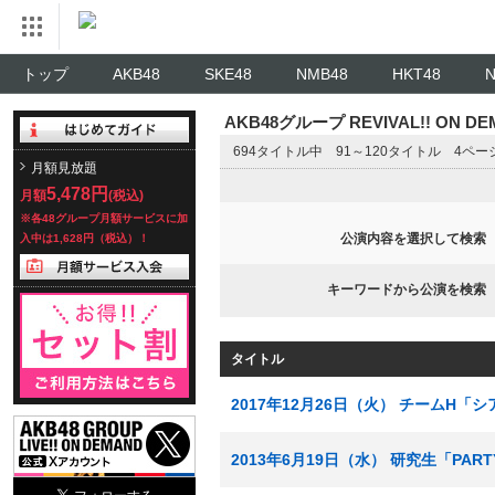
トップ
AKB48
SKE48
NMB48
HKT48
AKB48グループ REVIVAL!! ON 
694タイトル中 91～120タイトル 4ペ
月額見放題
5,478円
月額
(税込)
※各48グループ月額サービスに加
公演内容を選択して検索
入中は1,628円（税込）！
キーワードから公演を検索
タイトル
2017年12月26日（火） チームH「
2013年6月19日（水） 研究生「PA