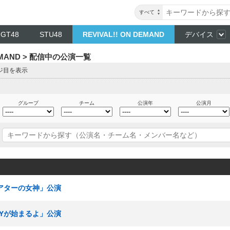
すべて
NGT48
STU48
REVIVAL!! ON DEMAND
デバイス
DEMAND > 配信中の公演一覧
ージ目を表示
グループ
チーム
公演年
公演月
シアターの女神」公演
RTYが始まるよ」公演