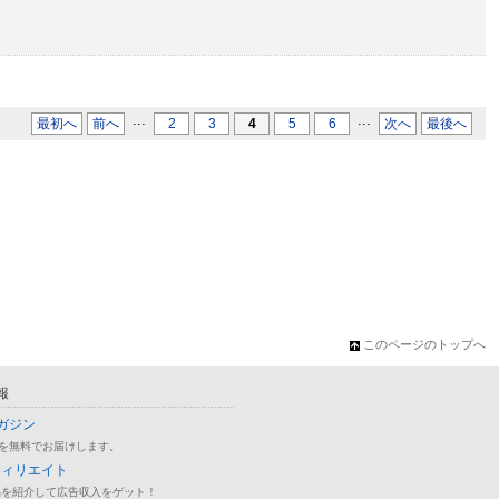
...
...
最初へ
前へ
2
3
4
5
6
次へ
最後へ
このページのトップへ
報
ガジン
を無料でお届けします。
フィリエイト
品を紹介して広告収入をゲット！