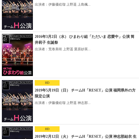
出演者：伊藤優絵瑠 上野遥 上島楓...
2016年3月2日（水） ひまわり組「ただいま 恋愛中」公演 筒
井莉子 生誕祭
出演者：荒巻美咲 上野遥 栗原紗英...
HD
2019年5月19日（日） チームH「RESET」公演 福岡県外の方
限定公演
出演者：伊藤優絵瑠 上野遥 神志那...
HD
2019年2月12日（火） チームH「RESET」公演 神志那結衣 生