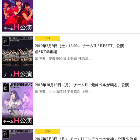
HD
2019年2月9日（土）13:00～ チームH「RESET」公演
@SKE48劇場
出演者：伊藤優絵瑠 上野遥 神志那...
2015年10月19日（月） チームH「最終ベルが鳴る」公演
出演者：井上由莉耶 宇井真白 上野...
HD
2017年7月3日（月） チームH「シアターの女神」公演 矢吹奈