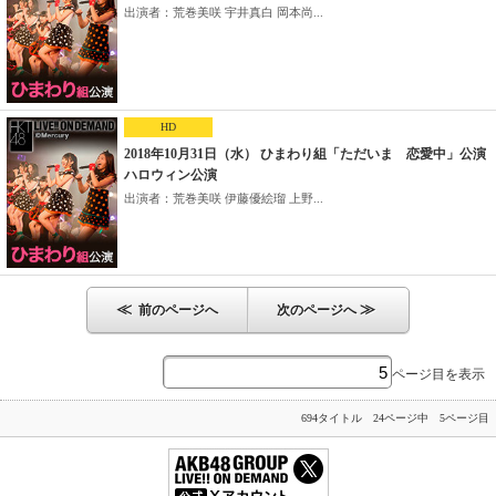
出演者：荒巻美咲 宇井真白 岡本尚...
HD
2018年10月31日（水） ひまわり組「ただいま 恋愛中」公演
ハロウィン公演
出演者：荒巻美咲 伊藤優絵瑠 上野...
≪
≫
前のページへ
次のページへ
ページ目を表示
694タイトル 24ページ中 5ページ目