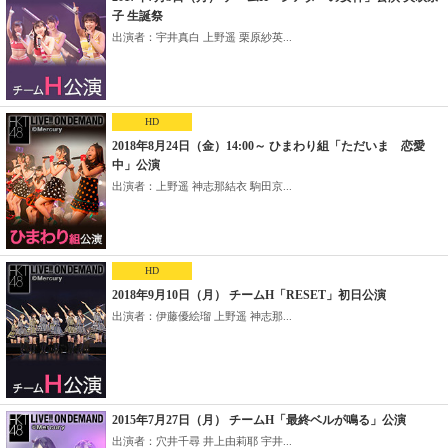
子 生誕祭
出演者：宇井真白 上野遥 栗原紗英...
HD
2018年8月24日（金）14:00～ ひまわり組「ただいま 恋愛
中」公演
出演者：上野遥 神志那結衣 駒田京...
HD
2018年9月10日（月） チームH「RESET」初日公演
出演者：伊藤優絵瑠 上野遥 神志那...
2015年7月27日（月） チームH「最終ベルが鳴る」公演
出演者：穴井千尋 井上由莉耶 宇井...