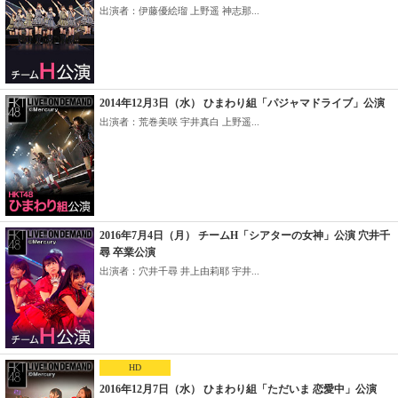
出演者：伊藤優絵瑠 上野遥 神志那...
2014年12月3日（水） ひまわり組「パジャマドライブ」公演
出演者：荒巻美咲 宇井真白 上野遥...
2016年7月4日（月） チームH「シアターの女神」公演 穴井千
尋 卒業公演
出演者：穴井千尋 井上由莉耶 宇井...
HD
2016年12月7日（水） ひまわり組「ただいま 恋愛中」公演