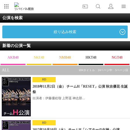
リバイバル配信
公演を検索
絞り込み検索
新着の公演一覧
AKB48
SKE48
NMB48
HKT48
NGT48
ALL
694タイトル 24ページ中 5ページ目
HD
2018年11月2日（金） チームH「RESET」公演 秋吉優花 生誕
祭
出演者：伊藤優絵瑠 上野遥 神志那...
HD
2017年10月10日（火） チームH「シアターの女神」公演