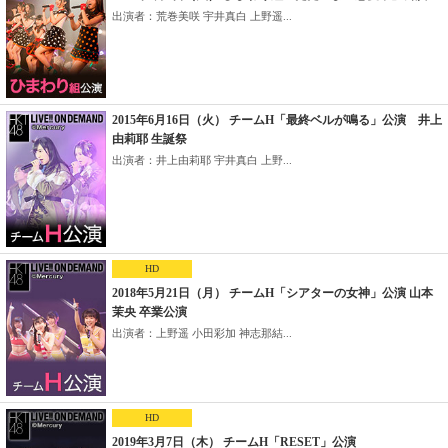
出演者：荒巻美咲 宇井真白 上野遥...
2015年6月16日（火） チームH「最終ベルが鳴る」公演 井上
由莉耶 生誕祭
出演者：井上由莉耶 宇井真白 上野...
HD
2018年5月21日（月） チームH「シアターの女神」公演 山本
茉央 卒業公演
出演者：上野遥 小田彩加 神志那結...
HD
2019年3月7日（木） チームH「RESET」公演