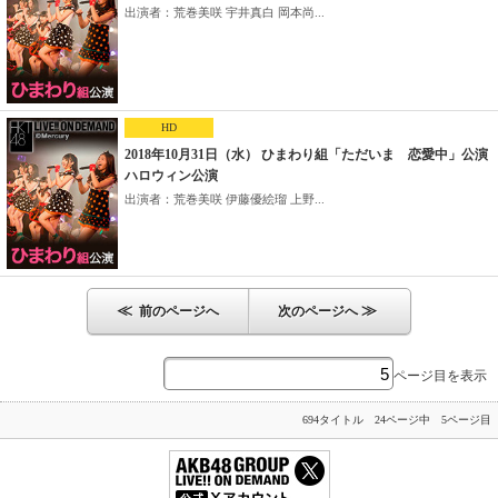
出演者：荒巻美咲 宇井真白 岡本尚...
HD
2018年10月31日（水） ひまわり組「ただいま 恋愛中」公演
ハロウィン公演
出演者：荒巻美咲 伊藤優絵瑠 上野...
≪
≫
前のページへ
次のページへ
ページ目を表示
694タイトル 24ページ中 5ページ目