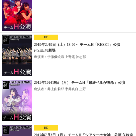
HD
2019年2月9日（土）13:00～ チームH「RESET」公演
@SKE48劇場
出演者：伊藤優絵瑠 上野遥 神志那...
2015年10月19日（月） チームH「最終ベルが鳴る」公演
出演者：井上由莉耶 宇井真白 上野...
HD
2017年7月3日（月） チームH「シアターの女神」公演 矢吹奈