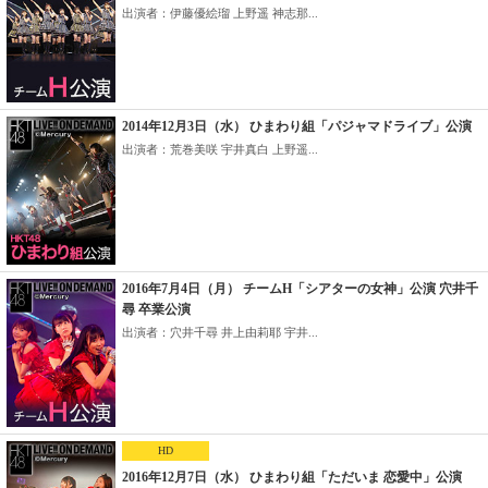
出演者：伊藤優絵瑠 上野遥 神志那...
2014年12月3日（水） ひまわり組「パジャマドライブ」公演
出演者：荒巻美咲 宇井真白 上野遥...
2016年7月4日（月） チームH「シアターの女神」公演 穴井千
尋 卒業公演
出演者：穴井千尋 井上由莉耶 宇井...
HD
2016年12月7日（水） ひまわり組「ただいま 恋愛中」公演