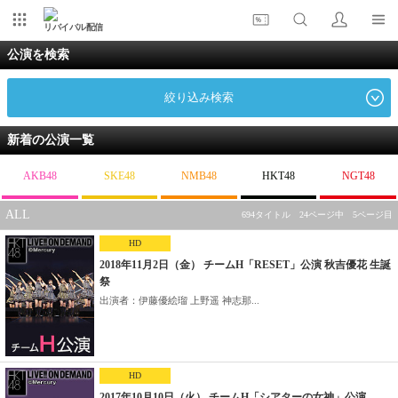
リバイバル配信
公演を検索
絞り込み検索
新着の公演一覧
AKB48
SKE48
NMB48
HKT48
NGT48
ALL
694タイトル 24ページ中 5ページ目
HD
2018年11月2日（金） チームH「RESET」公演 秋吉優花 生誕
祭
出演者：伊藤優絵瑠 上野遥 神志那...
HD
2017年10月10日（火） チームH「シアターの女神」公演