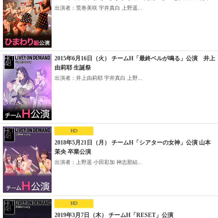
出演者：荒巻美咲 宇井真白 上野遥...
2015年6月16日（火） チームH「最終ベルが鳴る」公演 井上
由莉耶 生誕祭
出演者：井上由莉耶 宇井真白 上野...
HD
2018年5月21日（月） チームH「シアターの女神」公演 山本
茉央 卒業公演
出演者：上野遥 小田彩加 神志那結...
HD
2019年3月7日（木） チームH「RESET」公演