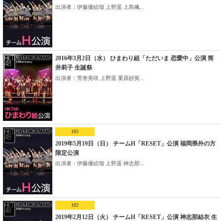
出演者：伊藤優絵瑠 上野遥 上島楓...
2016年3月2日（水） ひまわり組「ただいま 恋愛中」公演 筒
井莉子 生誕祭
出演者：荒巻美咲 上野遥 栗原紗英...
HD
2019年5月19日（日） チームH「RESET」公演 福岡県外の方
限定公演
出演者：伊藤優絵瑠 上野遥 神志那...
HD
2019年2月12日（火） チームH「RESET」公演 神志那結衣 生