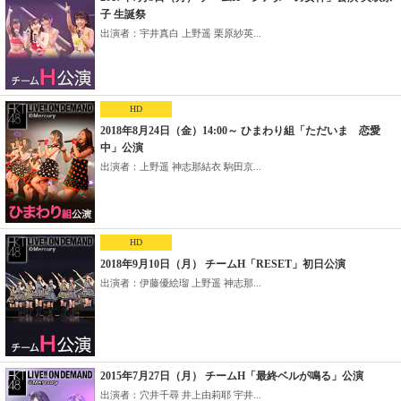
子 生誕祭
出演者：宇井真白 上野遥 栗原紗英...
HD
2018年8月24日（金）14:00～ ひまわり組「ただいま 恋愛
中」公演
出演者：上野遥 神志那結衣 駒田京...
HD
2018年9月10日（月） チームH「RESET」初日公演
出演者：伊藤優絵瑠 上野遥 神志那...
2015年7月27日（月） チームH「最終ベルが鳴る」公演
出演者：穴井千尋 井上由莉耶 宇井...