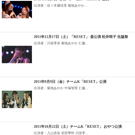
出演者：佐々木優佳里 菊地あやか ...
2011年12月17日（土）「RESET」 昼公演 松井咲子 生誕祭
出演者：川栄李奈 菊地あやか 仁藤...
2011年9月9日（金）チームK「RESET」公演
出演者：菊地あやか 中塚智実 仁藤...
2011年10月22日（土）チームK「RESET」 おやつ公演
出演者：入山杏奈 岩田華怜 川栄李...