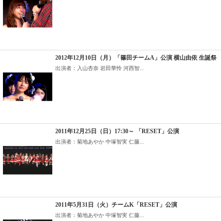
2012年12月10日（月）「篠田チームA」公演 横山由依 生誕祭
出演者：入山杏奈 岩田華怜 河西智...
2011年12月25日（日）17:30～ 「RESET」公演
出演者：菊地あやか 中塚智実 仁藤...
2011年5月31日（火）チームK「RESET」公演
出演者：菊地あやか 中塚智実 仁藤...