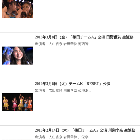
2013年3月8日（金）「篠田チームA」公演 田野優花 生誕祭
出演者：入山杏奈 岩田華怜 河西智...
2012年3月6日（火）チームK「RESET」公演
出演者：岩田華怜 川栄李奈 菊地あ...
2013年2月14日（木）「篠田チームA」公演 川栄李奈 生誕祭
出演者：入山杏奈 岩田華怜 川栄李...