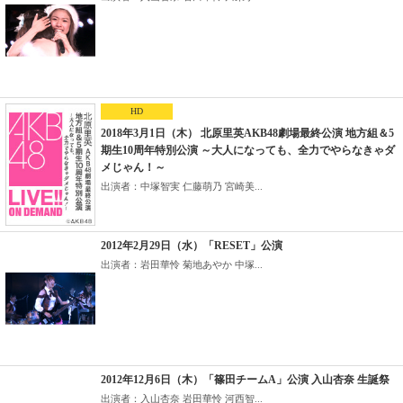
HD
2018年3月1日（木） 北原里英AKB48劇場最終公演 地方組＆5
期生10周年特別公演 ～大人になっても、全力でやらなきゃダ
メじゃん！～
出演者：中塚智実 仁藤萌乃 宮崎美...
2012年2月29日（水）「RESET」公演
出演者：岩田華怜 菊地あやか 中塚...
2012年12月6日（木）「篠田チームA」公演 入山杏奈 生誕祭
出演者：入山杏奈 岩田華怜 河西智...