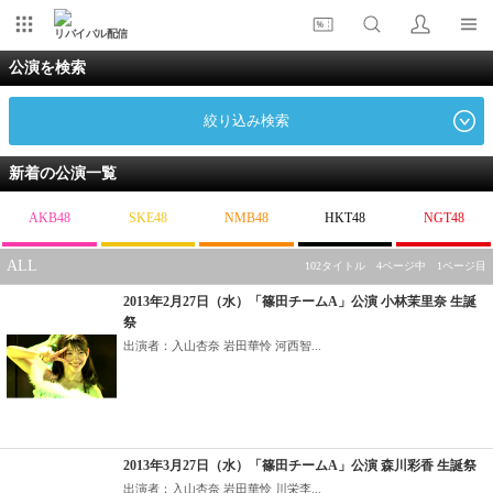
リバイバル配信
公演を検索
絞り込み検索
新着の公演一覧
AKB48
SKE48
NMB48
HKT48
NGT48
ALL
102タイトル 4ページ中 1ページ目
2013年2月27日（水）「篠田チームA」公演 小林茉里奈 生誕
祭
出演者：入山杏奈 岩田華怜 河西智...
2013年3月27日（水）「篠田チームA」公演 森川彩香 生誕祭
出演者：入山杏奈 岩田華怜 川栄李...