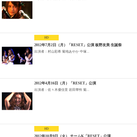
HD
2012年7月2日（月）「RESET」公演 板野友美 生誕祭
出演者：村山彩希 菊地あやか 中塚...
2012年4月16日（月）「RESET」公演
出演者：佐々木優佳里 岩田華怜 菊...
HD
2012年10月9日（火） チームK「RESET」公演