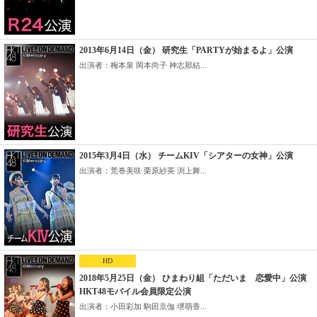
2013年6月14日（金） 研究生「PARTYが始まるよ」公演
出演者：梅本泉 岡本尚子 神志那結...
2015年3月4日（水） チームKIV「シアターの女神」公演
出演者：荒巻美咲 栗原紗英 渕上舞...
HD
2018年5月25日（金） ひまわり組「ただいま 恋愛中」公演
HKT48モバイル会員限定公演
出演者：小田彩加 駒田京伽 堺萌香...