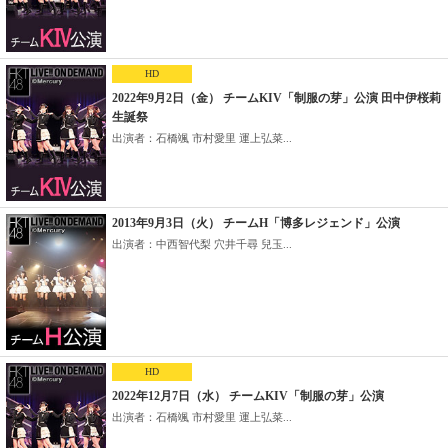
HD
2022年9月2日（金） チームKIV「制服の芽」公演 田中伊桜莉
生誕祭
出演者：石橋颯 市村愛里 運上弘菜...
2013年9月3日（火） チームH「博多レジェンド」公演
出演者：中西智代梨 穴井千尋 兒玉...
HD
2022年12月7日（水） チームKIV「制服の芽」公演
出演者：石橋颯 市村愛里 運上弘菜...