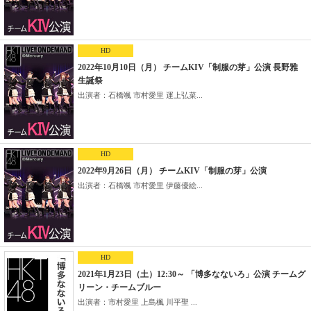
HD
2022年10月10日（月） チームKIV「制服の芽」公演 長野雅
生誕祭
出演者：石橋颯 市村愛里 運上弘菜...
HD
2022年9月26日（月） チームKIV「制服の芽」公演
出演者：石橋颯 市村愛里 伊藤優絵...
HD
2021年1月23日（土）12:30～ 「博多なないろ」公演 チームグ
リーン・チームブルー
出演者：市村愛里 上島楓 川平聖 ...