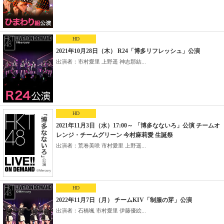
HD
2021年10月28日（木） R24「博多リフレッシュ」公演
出演者：市村愛里 上野遥 神志那結...
HD
2021年11月3日（水）17:00～ 「博多なないろ」公演 チームオ
レンジ・チームグリーン 今村麻莉愛 生誕祭
出演者：荒巻美咲 市村愛里 上野遥...
HD
2022年11月7日（月） チームKIV「制服の芽」公演
出演者：石橋颯 市村愛里 伊藤優絵...