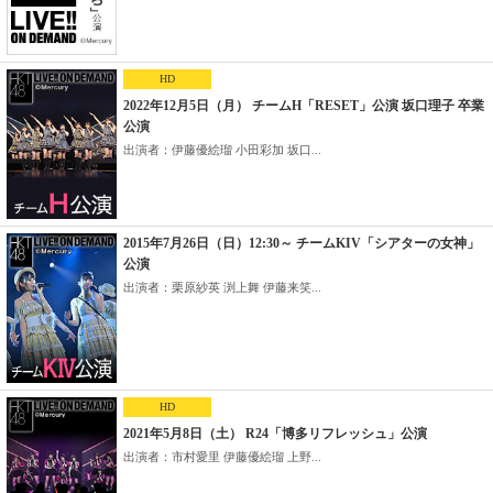
HD
2022年12月5日（月） チームH「RESET」公演 坂口理子 卒業
公演
出演者：伊藤優絵瑠 小田彩加 坂口...
2015年7月26日（日）12:30～ チームKIV「シアターの女神」
公演
出演者：栗原紗英 渕上舞 伊藤来笑...
HD
2021年5月8日（土） R24「博多リフレッシュ」公演
出演者：市村愛里 伊藤優絵瑠 上野...