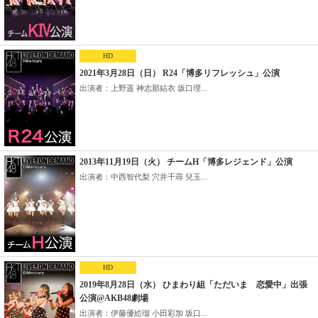
HD
2021年3月28日（日） R24「博多リフレッシュ」公演
出演者：上野遥 神志那結衣 坂口理...
2013年11月19日（火） チームH「博多レジェンド」公演
出演者：中西智代梨 穴井千尋 兒玉...
HD
2019年8月28日（水） ひまわり組「ただいま 恋愛中」出張
公演@AKB48劇場
出演者：伊藤優絵瑠 小田彩加 坂口...