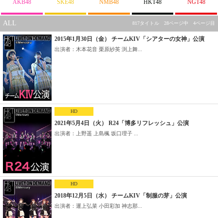
AKB48
SKE48
NMB48
HKT48
NGT48
ALL
817タイトル 28ページ中 4ページ目
2015年1月30日（金） チームKIV「シアターの女神」公演
出演者：木本花音 栗原紗英 渕上舞...
HD
2021年5月4日（火） R24「博多リフレッシュ」公演
出演者：上野遥 上島楓 坂口理子 ...
HD
2018年12月5日（水） チームKIV「制服の芽」公演
出演者：運上弘菜 小田彩加 神志那...