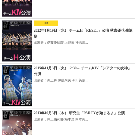
HD
2022年1月19日（水） チームH「RESET」公演 秋吉優花 生誕
祭
出演者：伊藤優絵瑠 上野遥 神志那...
2015年11月3日（火）12:30～ チームKIV「シアターの女神」
公演
出演者：渕上舞 伊藤来笑 今田美奈...
2013年10月3日（木） 研究生「PARTYが始まるよ」公演
出演者：井上由莉耶 梅本泉 岡本尚...