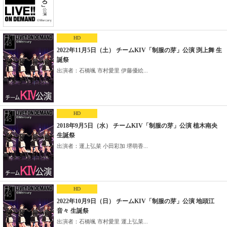
HD
2022年11月5日（土） チームKIV「制服の芽」公演 渕上舞 生
誕祭
出演者：石橋颯 市村愛里 伊藤優絵...
HD
2018年9月5日（水） チームKIV「制服の芽」公演 植木南央
生誕祭
出演者：運上弘菜 小田彩加 堺萌香...
HD
2022年10月9日（日） チームKIV「制服の芽」公演 地頭江
音々 生誕祭
出演者：石橋颯 市村愛里 運上弘菜...