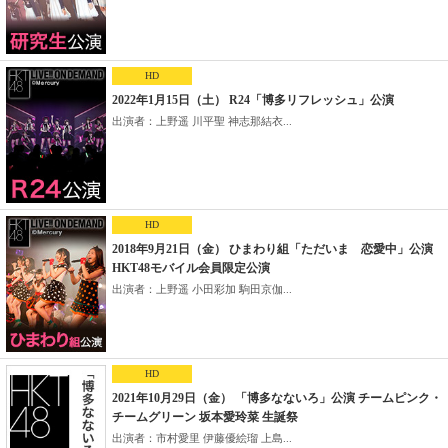
HD
2022年1月15日（土） R24「博多リフレッシュ」公演
出演者：上野遥 川平聖 神志那結衣...
HD
2018年9月21日（金） ひまわり組「ただいま 恋愛中」公演
HKT48モバイル会員限定公演
出演者：上野遥 小田彩加 駒田京伽...
HD
2021年10月29日（金） 「博多なないろ」公演 チームピンク・
チームグリーン 坂本愛玲菜 生誕祭
出演者：市村愛里 伊藤優絵瑠 上島...