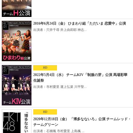
2016年6月24日（金） ひまわり組「ただいま 恋愛中」公演
出演者：穴井千尋 井上由莉耶 神志...
HD
2022年5月4日（水） チームKIV「制服の芽」公演 馬場彩華
生誕祭
出演者：市村愛里 運上弘菜 川平聖...
HD
2020年12月18日（金） 「博多なないろ」公演 チームレッド・
チームグリーン
出演者：石橋颯 市村愛里 上島楓 ...