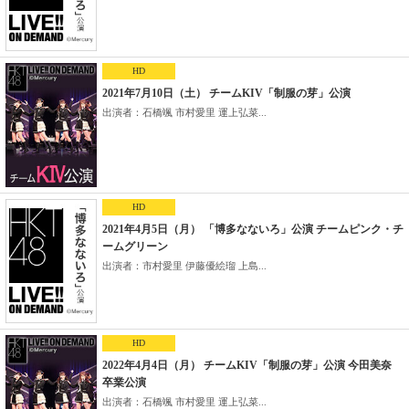
HD
2021年7月10日（土） チームKIV「制服の芽」公演
出演者：石橋颯 市村愛里 運上弘菜...
HD
2021年4月5日（月） 「博多なないろ」公演 チームピンク・チ
ームグリーン
出演者：市村愛里 伊藤優絵瑠 上島...
HD
2022年4月4日（月） チームKIV「制服の芽」公演 今田美奈
卒業公演
出演者：石橋颯 市村愛里 運上弘菜...