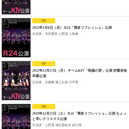
HD
2022年1月6日（木） R24「博多リフレッシュ」公演
出演者：市村愛里 上野遥 上島楓 ...
HD
2021年12月27日（月） チームKIV「制服の芽」公演 村重杏奈
卒業公演
出演者：石橋颯 運上弘菜 川平聖 ...
HD
2019年12月21日（土） R24「博多リフレッシュ」公演 ちょっ
と早いクリスマス公演
出演者：上野遥 神志那結衣 坂口理...