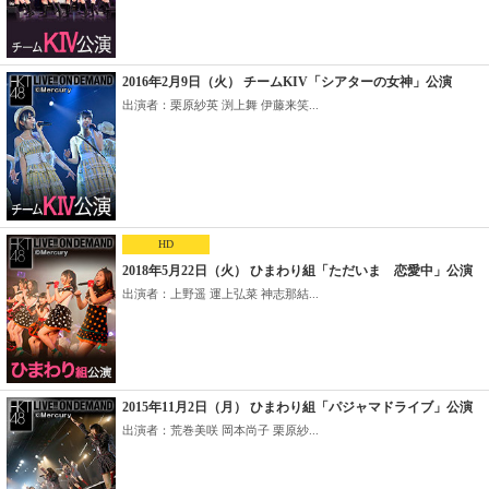
2016年2月9日（火） チームKIV「シアターの女神」公演
出演者：栗原紗英 渕上舞 伊藤来笑...
HD
2018年5月22日（火） ひまわり組「ただいま 恋愛中」公演
出演者：上野遥 運上弘菜 神志那結...
2015年11月2日（月） ひまわり組「パジャマドライブ」公演
出演者：荒巻美咲 岡本尚子 栗原紗...