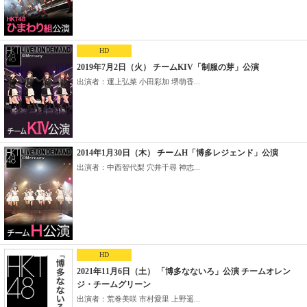
HD
2019年7月2日（火） チームKIV「制服の芽」公演
出演者：運上弘菜 小田彩加 堺萌香...
2014年1月30日（木） チームH「博多レジェンド」公演
出演者：中西智代梨 穴井千尋 神志...
HD
2021年11月6日（土） 「博多なないろ」公演 チームオレン
ジ・チームグリーン
出演者：荒巻美咲 市村愛里 上野遥...