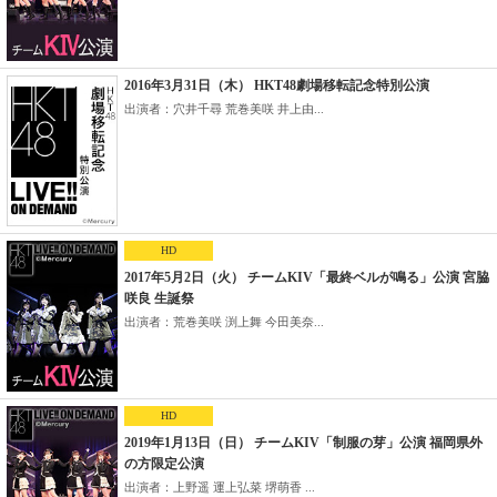
2016年3月31日（木） HKT48劇場移転記念特別公演
出演者：穴井千尋 荒巻美咲 井上由...
HD
2017年5月2日（火） チームKIV「最終ベルが鳴る」公演 宮脇
咲良 生誕祭
出演者：荒巻美咲 渕上舞 今田美奈...
HD
2019年1月13日（日） チームKIV「制服の芽」公演 福岡県外
の方限定公演
出演者：上野遥 運上弘菜 堺萌香 ...