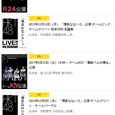
HD
2021年12月13日（月） 「博多なないろ」公演 チームピンク・
チームグリーン 松本日向 生誕祭
出演者：市村愛里 伊藤優絵瑠 上島...
HD
2017年8月22日（火）14:00～ チームKIV「最終ベルが鳴る」
公演
出演者：運上弘菜 堺萌香 豊永阿紀...
HD
2021年12月9日（木） 「博多なないろ」公演 チームグリー
ン・チームパープル
出演者：市村愛里 小田彩加 上島楓...