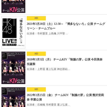
HD
2021年3月20日（土）12:30～ 「博多なないろ」公演 チームグ
リーン・チームブルー
出演者：市村愛里 上島楓 川平聖 ...
HD
2018年3月5日（月） チームKIV「制服の芽」公演 今田美奈
生誕祭
出演者：上野遥 運上弘菜 神志那結...
HD
2022年3月25日（金） チームKIV「制服の芽」公演 熊沢世莉
奈 卒業公演
出演者：石橋颯 市村愛里 運上弘菜...