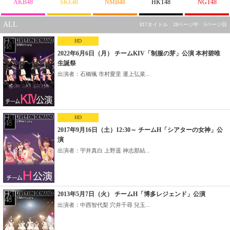
AKB48
SKE48
NMB48
HKT48
NGT48
ALL
817タイトル 28ページ中 5ページ目
HD
2022年6月6日（月） チームKIV「制服の芽」公演 本村碧唯
生誕祭
出演者：石橋颯 市村愛里 運上弘菜...
HD
2017年9月16日（土）12:30～ チームH「シアターの女神」公
演
出演者：宇井真白 上野遥 神志那結...
2013年5月7日（火） チームH「博多レジェンド」公演
出演者：中西智代梨 穴井千尋 兒玉...