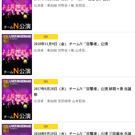
出演者：東由樹 河野奈々帆 安部若...
HD
2018年11月9日（金） チームN「目撃者」公演
出演者：東由樹 河野奈々帆 山本彩...
HD
2017年9月28日（木） チームN「目撃者」公演 林萌々香 生誕
祭
出演者：東由樹 安田桃寧 山本彩加...
HD
2018年9月19日（水） チームN「目撃者」公演 三田麻央 生誕