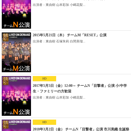
出演者：東由樹 山本彩加 小嶋花梨...
2015年5月21日（木） チームM「RESET」公演
出演者：東由樹 石塚朱莉 白間美瑠...
HD
2017年5月5日（金）12:00～ チームN「目撃者」公演 小/中学
生・ファミリーの方歓迎
出演者：東由樹 山本彩加 小嶋花梨...
HD
2018年3月2日（金） チームN「目撃者」公演 市川美織 生誕祭