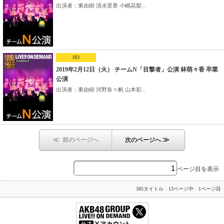
出演者：東由樹 清水里香 小嶋花梨...
HD
2019年2月12日（火） チームN「目撃者」公演 林萌々香 卒業
公演
出演者：東由樹 河野奈々帆 山本彩...
≪
≫
前のページへ
次のページへ
ページ目を表示
385タイトル 13ページ中 1ページ目