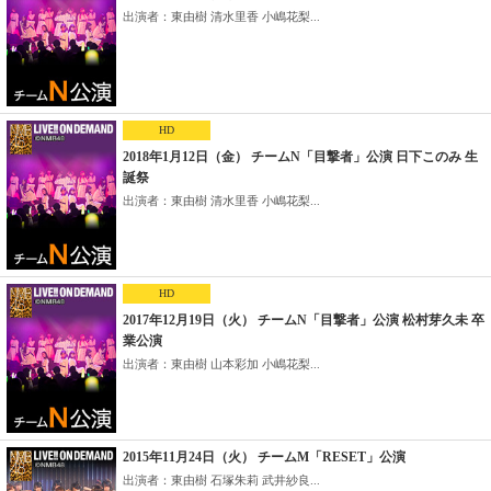
出演者：東由樹 清水里香 小嶋花梨...
HD
2018年1月12日（金） チームN「目撃者」公演 日下このみ 生
誕祭
出演者：東由樹 清水里香 小嶋花梨...
HD
2017年12月19日（火） チームN「目撃者」公演 松村芽久未 卒
業公演
出演者：東由樹 山本彩加 小嶋花梨...
2015年11月24日（火） チームM「RESET」公演
出演者：東由樹 石塚朱莉 武井紗良...