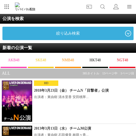
リバイバル配信
公演を検索
絞り込み検索
新着の公演一覧
AKB48
SKE48
NMB48
HKT48
NGT48
ALL
385タイトル 13ページ中 1ページ目
HD
2018年3月23日（金） チームN「目撃者」公演
出演者：東由樹 清水里香 安田桃寧...
2013年3月13日（水） チームM公演
出演者：東由樹 石田優美 林萌々香...