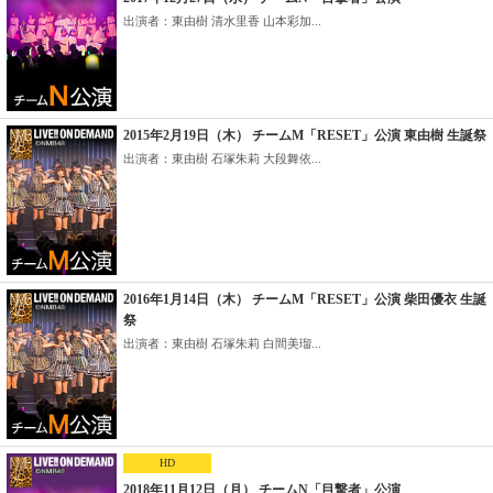
出演者：東由樹 清水里香 山本彩加...
2015年2月19日（木） チームM「RESET」公演 東由樹 生誕祭
出演者：東由樹 石塚朱莉 大段舞依...
2016年1月14日（木） チームM「RESET」公演 柴田優衣 生誕
祭
出演者：東由樹 石塚朱莉 白間美瑠...
HD
2018年11月12日（月） チームN「目撃者」公演