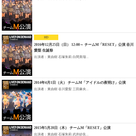
HD
2016年12月25日（日） 12:00～ チームM「RESET」公演 谷川
愛梨 生誕祭
出演者：東由樹 石塚朱莉 白間美瑠...
2014年4月1日（火） チームM「アイドルの夜明け」公演
出演者：東由樹 谷川愛梨 三田麻央...
2015年5月28日（木） チームM「RESET」公演
出演者：東由樹 石塚朱莉 武井紗良...