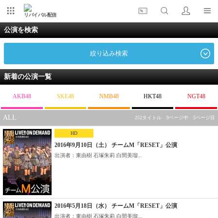
リバイバル配信
公演を検索
絞り込み検索
新着の公演一覧
AKB48
SKE48
NMB48
HKT48
NGT48
ALL
252タイトル 9ページ中 5ページ目
HD
2016年9月10日（土） チームM「RESET」公演
出演者：東由樹 石塚朱莉 白間美瑠...
2016年5月18日（水） チームM「RESET」公演
出演者：東由樹 石塚朱莉 白間美瑠...