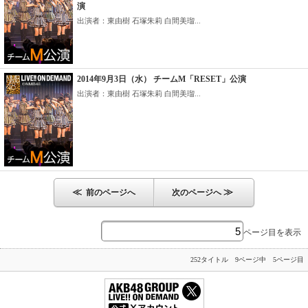
演
出演者：東由樹 石塚朱莉 白間美瑠...
2014年9月3日（水） チームM「RESET」公演
出演者：東由樹 石塚朱莉 白間美瑠...
≪
≫
前のページへ
次のページへ
ページ目を表示
252タイトル 9ページ中 5ページ目