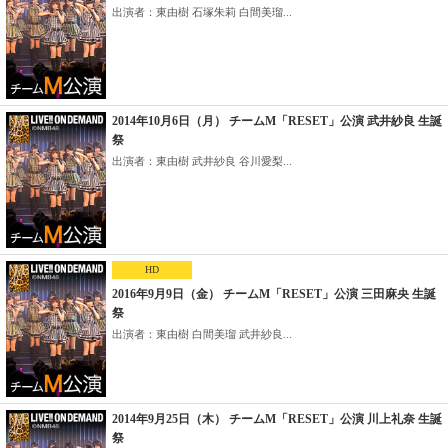
出演者：東由樹 石塚朱莉 白間美瑠...
2014年10月6日（月） チームM「RESET」公演 武井紗良 生誕
祭
出演者：東由樹 武井紗良 谷川愛梨...
HD
2016年9月9日（金） チームM「RESET」公演 三田麻央 生誕
祭
出演者：東由樹 白間美瑠 武井紗良...
2014年9月25日（木） チームM「RESET」公演 川上礼奈 生誕
祭