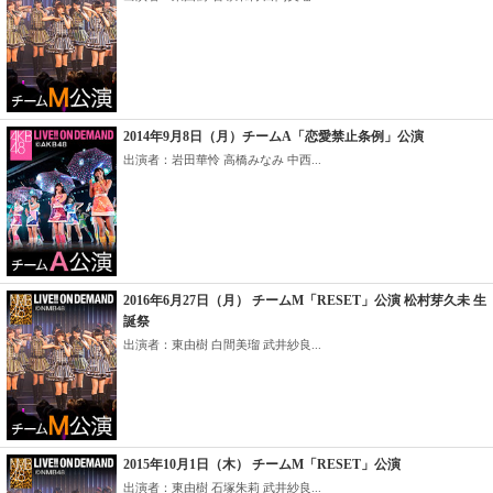
2014年9月8日（月）チームA「恋愛禁止条例」公演
出演者：岩田華怜 高橋みなみ 中西...
2016年6月27日（月） チームM「RESET」公演 松村芽久未 生
誕祭
出演者：東由樹 白間美瑠 武井紗良...
2015年10月1日（木） チームM「RESET」公演
出演者：東由樹 石塚朱莉 武井紗良...