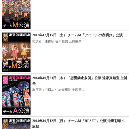
2012年12月15日（土） チームM「アイドルの夜明け」公演
出演者：東由樹 谷川愛梨 三田麻央...
2014年10月23日（木）「恋愛禁止条例」公演 達家真姫宝 生誕
祭
出演者：谷口めぐ 岩田華怜 中西智...
2014年10月12日（日） チームM「RESET」公演 沖田彩華 生
誕祭