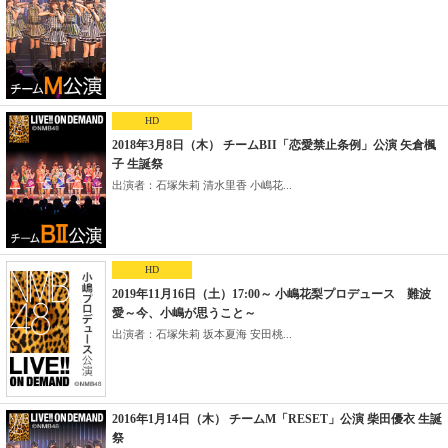
HD
2018年3月8日（木） チームBII「恋愛禁止条例」公演 矢倉楓
子 生誕祭
出演者：石塚朱莉 清水里香 小嶋花...
HD
2019年11月16日（土）17:00～ 小嶋花梨プロデュース 難波
愛～今、小嶋が思うこと～
出演者：石塚朱莉 坂本夏海 安田桃...
2016年1月14日（木） チームM「RESET」公演 柴田優衣 生誕
祭