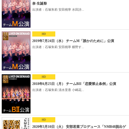
奈 生誕祭
出演者：石塚朱莉 安田桃寧 水田詩...
HD
2019年7月24日（水） チームM「誰かのために」公演
出演者：石塚朱莉 安田桃寧 横野す...
HD
2018年6月25日（月） チームBII「恋愛禁止条例」公演
出演者：石塚朱莉 清水里香 小嶋花...
HD
2020年3月10日（火） 安部若菜プロデュース「NMB48脱出ゲ