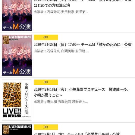
はじめての方歓迎公演
出演者：石塚朱莉 安田桃寧 新澤菜...
HD
2020年2月23日（日）17:00～ チームM「誰かのために」公演
出演者：石塚朱莉 白間美瑠 安田桃...
HD
2020年2月18日（火） 小嶋花梨プロデュース 難波愛～今、
小嶋が思うこと～
出演者：東由樹 石塚朱莉 河野奈々...
HD
2018年2月1日（木） チームBII「恋愛禁止条例」公演