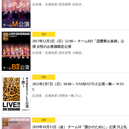
出演者：石塚朱莉 安田桃寧 水田詩...
HD
2017年12月3日（日）12:00～ チームBII「恋愛禁止条例」公
演 女性のお客様限定公演
出演者：石塚朱莉 清水里香 小嶋花...
HD
2021年2月7日（日）18:00～ NAMBATTLE公演～舞～ W1N-
C
出演者：石塚朱莉 河野奈々帆 川上...
HD
2019年10月11日（金） チームM「誰かのために」公演 川上礼