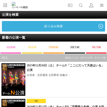
リバイバル配信
公演を検索
絞り込み検索
新着の公演一覧
AKB48
SKE48
NMB48
HKT48
NGT48
ALL
363タイトル 13ページ中 4ページ目
2015年12月26日（土） チームN「ここにだって天使はいる」
公演
出演者：石田優美 太田夢莉 加藤夕...
HD
2018年12月12日（水） チームBII「恋愛禁止条例」公演 太田