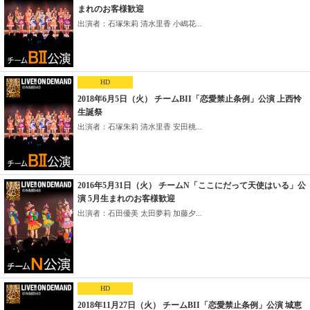
まれのお客様歓迎
出演者：石塚朱莉 清水里香 小嶋花...
HD
2018年6月5日（火） チームBII「恋愛禁止条例」公演 上西怜
生誕祭
出演者：石塚朱莉 清水里香 安田桃...
2016年5月31日（火） チームN「ここにだって天使はいる」公
演 5月生まれのお客様歓迎
出演者：石田優美 太田夢莉 加藤夕...
HD
2018年11月27日（火） チームBII「恋愛禁止条例」公演 城恵