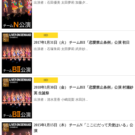
出演者：石田優美 太田夢莉 加藤夕...
HD
2017年1月31日（火） チームBII「恋愛禁止条例」公演 初日
出演者：石塚朱莉 太田夢莉 武井紗...
HD
2018年3月30日（金） チームBII「恋愛禁止条例」公演 村瀬紗
英 生誕祭
出演者：清水里香 小嶋花梨 水田詩...
2015年1月15日（木） チームN「ここにだって天使はいる」公
演