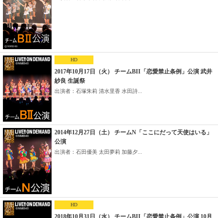
HD
2017年10月17日（火） チームBII「恋愛禁止条例」公演 武井
紗良 生誕祭
出演者：石塚朱莉 清水里香 水田詩...
2014年12月27日（土） チームN「ここにだって天使はいる」
公演
出演者：石田優美 太田夢莉 加藤夕...
HD
2018年10月31日（水） チームBII「恋愛禁止条例」公演 10月