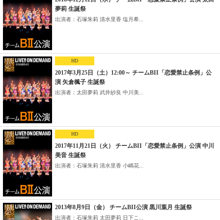
夢莉 生誕祭
出演者：石塚朱莉 清水里香 塩月希...
HD
2017年3月25日（土）12:00～ チームBII「恋愛禁止条例」公
演 矢倉楓子 生誕祭
出演者：太田夢莉 武井紗良 中川美...
HD
2017年11月21日（火） チームBII「恋愛禁止条例」公演 中川
美音 生誕祭
出演者：石塚朱莉 清水里香 小嶋花...
2013年8月9日（金） チームBII公演 黒川葉月 生誕祭
出演者：石塚朱莉 太田夢莉 日下こ...