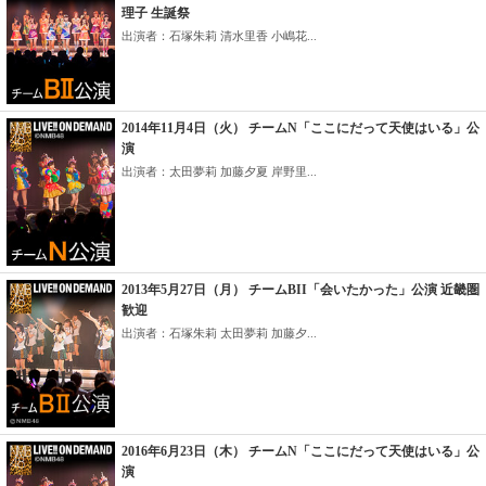
理子 生誕祭
出演者：石塚朱莉 清水里香 小嶋花...
2014年11月4日（火） チームN「ここにだって天使はいる」公
演
出演者：太田夢莉 加藤夕夏 岸野里...
2013年5月27日（月） チームBII「会いたかった」公演 近畿圏
歓迎
出演者：石塚朱莉 太田夢莉 加藤夕...
2016年6月23日（木） チームN「ここにだって天使はいる」公
演