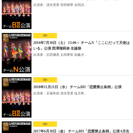
出演者：清水里香 安田桃寧 水田詩...
HD
2016年7月30日（土） 13:00～ チームN「ここにだって天使は
いる」公演 西澤瑠莉奈 生誕祭
出演者：石田優美 太田夢莉 加藤夕...
HD
2018年11月21日（水） チームBII「恋愛禁止条例」公演
出演者：石塚朱莉 清水里香 塩月希...
HD
2017年6月30日（金） チームBII「恋愛禁止条例」公演 6月生