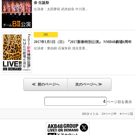
奈 生誕祭
出演者：太田夢莉 武井紗良 中川美...
HD
2017年1月1日（日）『2017新春特別公演』 NMB48劇場6周年
出演者：東由樹 石塚朱莉 清水里香...
≪
≫
前のページへ
次のページへ
ページ目を表示
363タイトル 13ページ中 4ページ目