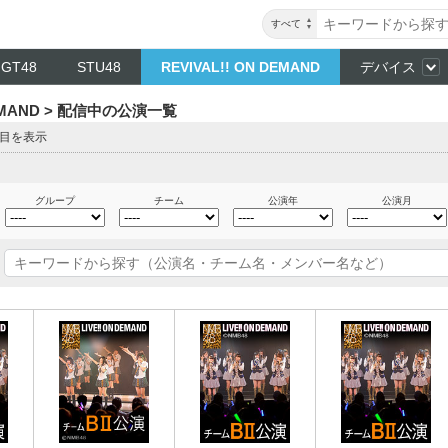
すべて
NGT48
STU48
REVIVAL!! ON DEMAND
デバイス
DEMAND > 配信中の公演一覧
ジ目を表示
グループ
チーム
公演年
公演月