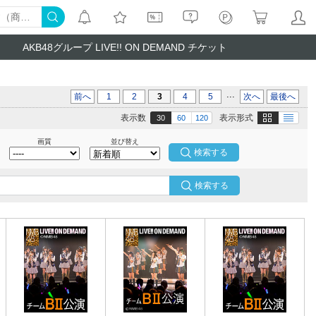
AKB48グループ LIVE!! ON DEMAND チケット
...
前へ
1
2
3
4
5
次へ
最後へ
画像
テキスト
表示数
表示形式
30
60
120
画質
並び替え
検索する