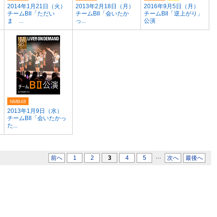
2014年1月21日（火）
2013年2月18日（月）
2016年9月5日（月）
チームBII「ただい
チームBII「会いたか
チームBII「逆上がり」
ま ...
っ...
公演
NMB48
）
2013年1月9日（水）
チームBII「会いたかっ
た...
...
前へ
1
2
3
4
5
次へ
最後へ