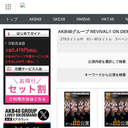
トップ
AKB48
SKE48
NMB48
HKT48
AKB48グループ REVIVAL!! ON 
279タイトル中 61～90タイトル 3ペー
月額見放題
5,478円
月額
(税込)
※各48グループ月額サービスに加
公演内容を選択して検索
入中は1,628円（税込）！
キーワードから公演を検索