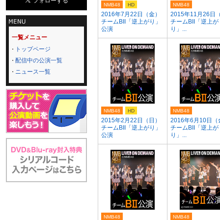
NMB48
HD
NMB48
2016年7月22日（金）
2015年11月26日
チームBII「逆上がり」
チームBII「逆上が
公演
り」...
一覧メニュー
トップページ
配信中の公演一覧
ニュース一覧
NMB48
HD
NMB48
2015年2月22日（日）
2016年6月10日
チームBII「逆上がり」
チームBII「逆上が
公演
り」...
NMB48
NMB48