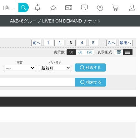
AKB48グループ LIVE!! ON DEMAND チケット
...
前へ
1
2
3
4
5
次へ
最後へ
テキスト
画像
表示数
表示形式
30
60
120
画質
並び替え
検索する