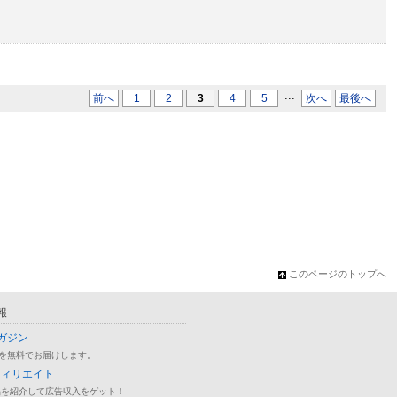
...
前へ
1
2
3
4
5
次へ
最後へ
このページのトップへ
報
ガジン
を無料でお届けします。
フィリエイト
品を紹介して広告収入をゲット！