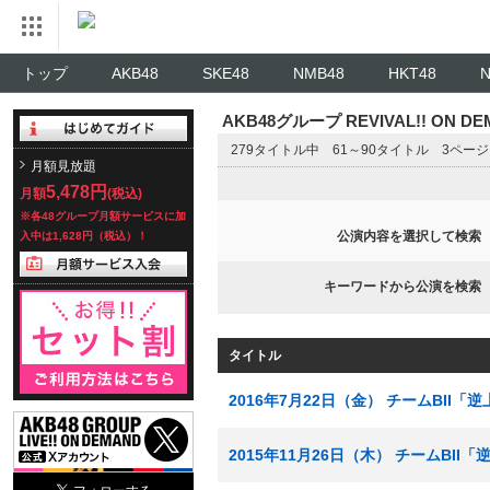
トップ
AKB48
SKE48
NMB48
HKT48
AKB48グループ REVIVAL!! ON 
279タイトル中 61～90タイトル 3ペー
月額見放題
5,478円
月額
(税込)
※各48グループ月額サービスに加
公演内容を選択して検索
入中は1,628円（税込）！
キーワードから公演を検索
タイトル
2016年7月22日（金） チームBII「
2015年11月26日（木） チームBI