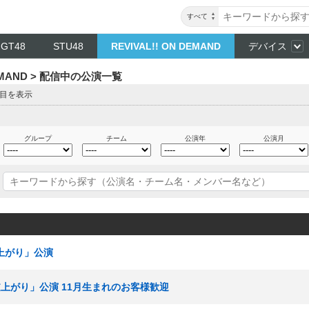
すべて
NGT48
STU48
REVIVAL!! ON DEMAND
デバイス
DEMAND > 配信中の公演一覧
ジ目を表示
グループ
チーム
公演年
公演月
逆上がり」公演
I「逆上がり」公演 11月生まれのお客様歓迎