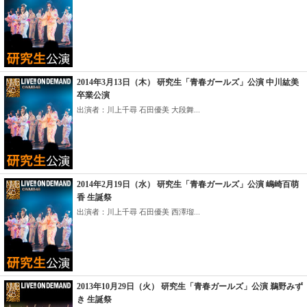
2014年3月13日（木） 研究生「青春ガールズ」公演 中川紘美
卒業公演
出演者：川上千尋 石田優美 大段舞...
2014年2月19日（水） 研究生「青春ガールズ」公演 嶋崎百萌
香 生誕祭
出演者：川上千尋 石田優美 西澤瑠...
2013年10月29日（火） 研究生「青春ガールズ」公演 鵜野みず
き 生誕祭