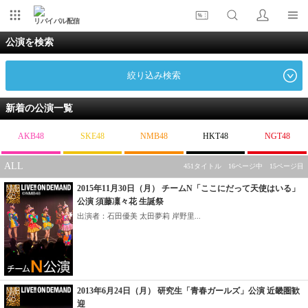
リバイバル配信
公演を検索
絞り込み検索
新着の公演一覧
AKB48
SKE48
NMB48
HKT48
NGT48
ALL
451タイトル 16ページ中 15ページ目
2015年11月30日（月） チームN「ここにだって天使はいる」
公演 須藤凜々花 生誕祭
出演者：石田優美 太田夢莉 岸野里...
2013年6月24日（月） 研究生「青春ガールズ」公演 近畿圏歓
迎