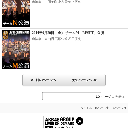
出演者：白間美瑠 小谷里歩 上西恵...
2014年6月20日（金） チームM「RESET」公演
出演者：東由樹 石塚朱莉 石田優美...
≪
≫
前のページへ
次のページへ
ページ目を表示
451タイトル 16ページ中 15ページ目