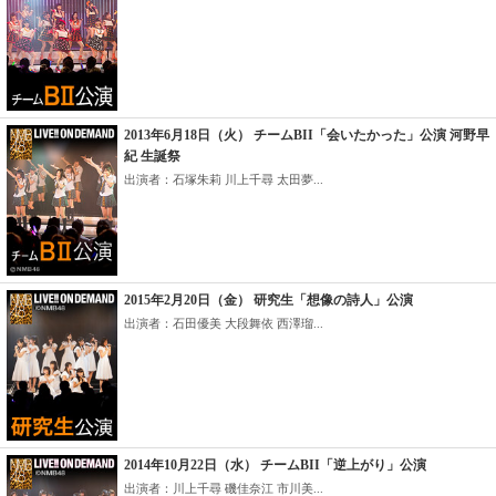
2013年6月18日（火） チームBII「会いたかった」公演 河野早
紀 生誕祭
出演者：石塚朱莉 川上千尋 太田夢...
2015年2月20日（金） 研究生「想像の詩人」公演
出演者：石田優美 大段舞依 西澤瑠...
2014年10月22日（水） チームBII「逆上がり」公演
出演者：川上千尋 磯佳奈江 市川美...