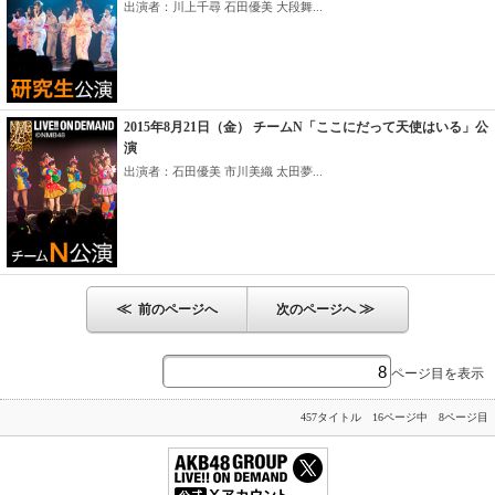
出演者：川上千尋 石田優美 大段舞...
2015年8月21日（金） チームN「ここにだって天使はいる」公
演
出演者：石田優美 市川美織 太田夢...
≪
≫
前のページへ
次のページへ
ページ目を表示
457タイトル 16ページ中 8ページ目