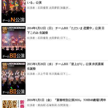
いる」公演
出演者：石田優美 太田夢莉 加藤夕...
2014年1月12日（日） チームBII「ただいま 恋愛中」公演 日
下このみ 生誕祭
出演者：石田優美 太田夢莉 日下こ...
2015年1月28日（水） チームBII「逆上がり」公演 井尻晏菜
生誕祭
出演者：川上千尋 市川美織 日下こ...
2016年1月1日（金） 『新春特別公演2016』 NMB48劇場5周年
出演者：東由樹 石塚朱莉 白間美瑠...