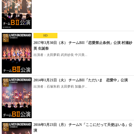
HD
2017年3月30日（木） チームBII「恋愛禁止条例」公演 村瀬紗
英 生誕祭
出演者：太田夢莉 武井紗良 中川美...
2014年1月21日（火） チームBII「ただいま 恋愛中」公演
出演者：石塚朱莉 太田夢莉 加藤夕...
2016年5月23日（月） チームN「ここにだって天使はいる」公
演