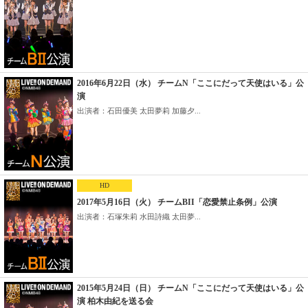
2016年6月22日（水） チームN「ここにだって天使はいる」公
演
出演者：石田優美 太田夢莉 加藤夕...
HD
2017年5月16日（火） チームBII「恋愛禁止条例」公演
出演者：石塚朱莉 水田詩織 太田夢...
2015年5月24日（日） チームN「ここにだって天使はいる」公
演 柏木由紀を送る会