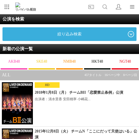
リバイバル配信
公演を検索
絞り込み検索
新着の公演一覧
AKB48
SKE48
NMB48
HKT48
NGT48
ALL
457タイトル 16ページ中 8ページ目
HD
2018年1月8日（月） チームBII「恋愛禁止条例」公演
出演者：清水里香 安田桃寧 小嶋花...
2015年12月8日（火） チームN「ここにだって天使はいる」公
演