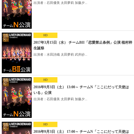
出演者：石田優美 太田夢莉 加藤夕...
HD
2017年3月15日（水） チームBII「恋愛禁止条例」公演 植村梓
生誕祭
出演者：水田詩織 太田夢莉 武井紗...
HD
2016年9月3日（土） 13:00～ チームN「ここにだって天使は
いる」公演
出演者：石田優美 太田夢莉 加藤夕...
HD
2016年9月3日（土） 17:00～ チームN「ここにだって天使は