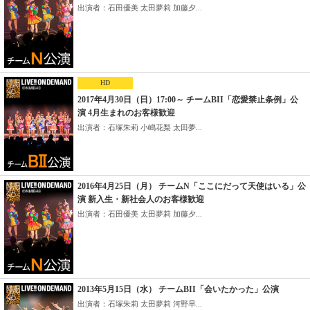
出演者：石田優美 太田夢莉 加藤夕...
HD
2017年4月30日（日）17:00～ チームBII「恋愛禁止条例」公
演 4月生まれのお客様歓迎
出演者：石塚朱莉 小嶋花梨 太田夢...
2016年4月25日（月） チームN「ここにだって天使はいる」公
演 新入生・新社会人のお客様歓迎
出演者：石田優美 太田夢莉 加藤夕...
2013年5月15日（水） チームBII「会いたかった」公演
出演者：石塚朱莉 太田夢莉 河野早...