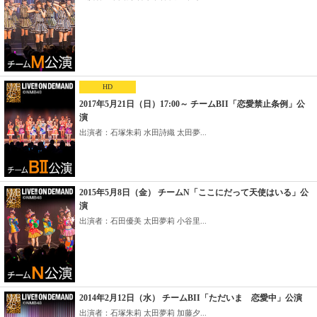
HD
2017年5月21日（日）17:00～ チームBII「恋愛禁止条例」公
演
出演者：石塚朱莉 水田詩織 太田夢...
2015年5月8日（金） チームN「ここにだって天使はいる」公
演
出演者：石田優美 太田夢莉 小谷里...
2014年2月12日（水） チームBII「ただいま 恋愛中」公演
出演者：石塚朱莉 太田夢莉 加藤夕...