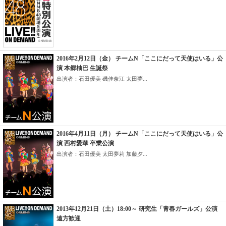
2016年2月12日（金） チームN「ここにだって天使はいる」公
演 本郷柚巴 生誕祭
出演者：石田優美 磯佳奈江 太田夢...
2016年4月11日（月） チームN「ここにだって天使はいる」公
演 西村愛華 卒業公演
出演者：石田優美 太田夢莉 加藤夕...
2013年12月21日（土）18:00～ 研究生「青春ガールズ」公演
遠方歓迎