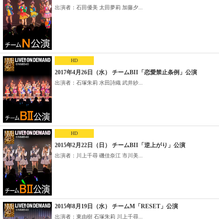
出演者：石田優美 太田夢莉 加藤夕...
HD
2017年4月26日（水） チームBII「恋愛禁止条例」公演
出演者：石塚朱莉 水田詩織 武井紗...
HD
2015年2月22日（日） チームBII「逆上がり」公演
出演者：川上千尋 磯佳奈江 市川美...
2015年8月19日（水） チームM「RESET」公演
出演者：東由樹 石塚朱莉 川上千尋...