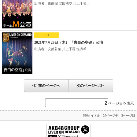
出演者：東由樹 安田桃寧 川上千尋...
HD
2021年7月29日（木） 「告白の空砲」公演
出演者：安部若菜 川上千尋 塩月希...
≪
≫
前のページへ
次のページへ
ページ目を表示
586タイトル 20ページ中 2ページ目