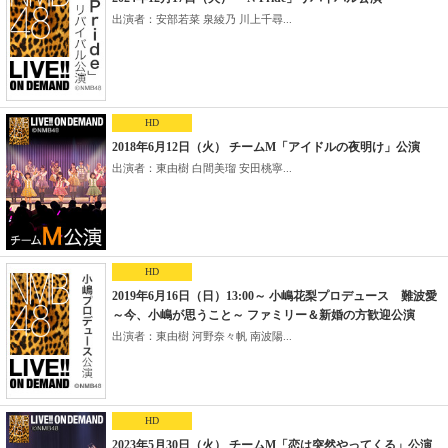
出演者：安部若菜 泉綾乃 川上千尋...
HD
2018年6月12日（火） チームM「アイドルの夜明け」公演
出演者：東由樹 白間美瑠 安田桃寧...
HD
2019年6月16日（日）13:00～ 小嶋花梨プロデュース 難波愛
～今、小嶋が思うこと～ ファミリー＆新婚の方歓迎公演
出演者：東由樹 河野奈々帆 南波陽...
HD
2023年5月30日（火） チームM「恋は突然やってくる」公演