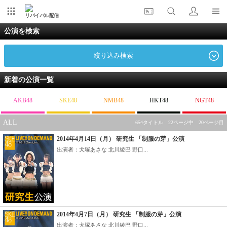
リバイバル配信
公演を検索
絞り込み検索
新着の公演一覧
AKB48
SKE48
NMB48
HKT48
NGT48
ALL
654タイトル 22ページ中 20ページ目
2014年4月14日（月） 研究生 「制服の芽」公演
出演者：犬塚あさな 北川綾巴 野口...
2014年4月7日（月） 研究生 「制服の芽」公演
出演者：犬塚あさな 北川綾巴 野口...