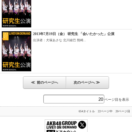
2013年7月19日（金） 研究生 「会いたかった」公演
出演者：犬塚あさな 北川綾巴 熊崎...
≪
≫
前のページへ
次のページへ
ページ目を表示
654タイトル 22ページ中 20ページ目