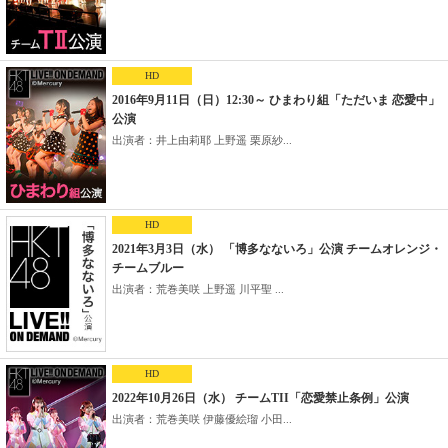
HD
2016年9月11日（日）12:30～ ひまわり組「ただいま 恋愛中」
公演
出演者：井上由莉耶 上野遥 栗原紗...
HD
2021年3月3日（水） 「博多なないろ」公演 チームオレンジ・
チームブルー
出演者：荒巻美咲 上野遥 川平聖 ...
HD
2022年10月26日（水） チームTII「恋愛禁止条例」公演
出演者：荒巻美咲 伊藤優絵瑠 小田...