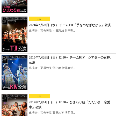
HD
2021年7月28日（水） チームTII「手をつなぎながら」公演
出演者：荒巻美咲 小田彩加 川平聖...
2015年7月26日（日）12:30～ チームKIV「シアターの女神」
公演
出演者：栗原紗英 渕上舞 伊藤来笑...
HD
2019年7月14日（日）12:30～ ひまわり組「ただいま 恋愛
中」公演
出演者：荒巻美咲 栗原紗英 堺萌香...