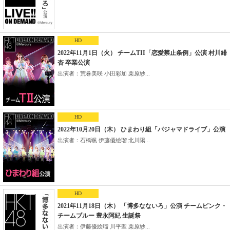
HD
2022年11月1日（火） チームTII「恋愛禁止条例」公演 村川緋
杏 卒業公演
出演者：荒巻美咲 小田彩加 栗原紗...
HD
2022年10月20日（木） ひまわり組「パジャマドライブ」公演
出演者：石橋颯 伊藤優絵瑠 北川陽...
HD
2021年11月18日（木） 「博多なないろ」公演 チームピンク・
チームブルー 豊永阿紀 生誕祭
出演者：伊藤優絵瑠 川平聖 栗原紗...