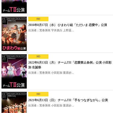
HD
2016年8月17日（水） ひまわり組「ただいま 恋愛中」公演
出演者：荒巻美咲 宇井真白 上野遥...
HD
2022年6月13日（月） チームTII「恋愛禁止条例」公演 小田彩
加 生誕祭
出演者：荒巻美咲 小田彩加 栗原紗...
HD
2021年6月13日（日） チームTII「手をつなぎながら」公演
出演者：荒巻美咲 小田彩加 栗原紗...