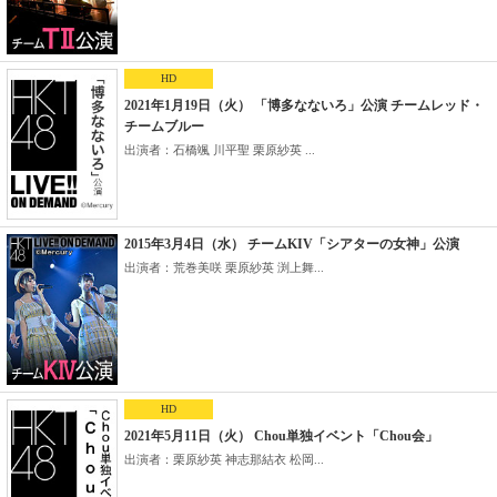
HD
2021年1月19日（火） 「博多なないろ」公演 チームレッド・
チームブルー
出演者：石橋颯 川平聖 栗原紗英 ...
2015年3月4日（水） チームKIV「シアターの女神」公演
出演者：荒巻美咲 栗原紗英 渕上舞...
HD
2021年5月11日（火） Chou単独イベント「Chou会」
出演者：栗原紗英 神志那結衣 松岡...