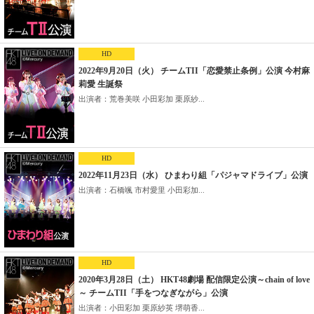
HD
2022年9月20日（火） チームTII「恋愛禁止条例」公演 今村麻
莉愛 生誕祭
出演者：荒巻美咲 小田彩加 栗原紗...
HD
2022年11月23日（水） ひまわり組「パジャマドライブ」公演
出演者：石橋颯 市村愛里 小田彩加...
HD
2020年3月28日（土） HKT48劇場 配信限定公演～chain of love
～ チームTII「手をつなぎながら」公演
出演者：小田彩加 栗原紗英 堺萌香...