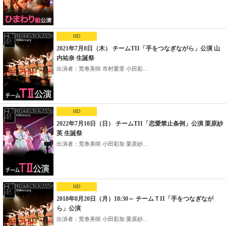
HD
2021年7月8日（木） チームTII「手をつなぎながら」公演 山
内祐奈 生誕祭
出演者：荒巻美咲 市村愛里 小田彩...
HD
2022年7月10日（日） チームTII「恋愛禁止条例」公演 栗原紗
英 生誕祭
出演者：荒巻美咲 小田彩加 栗原紗...
HD
2018年8月20日（月）18:30～ チームＴII「手をつなぎなが
ら」公演
出演者：荒巻美咲 小田彩加 栗原紗...