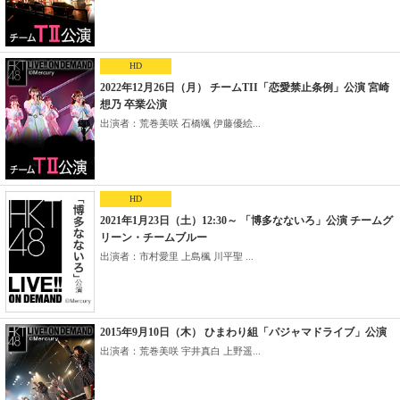
HD
2022年12月26日（月） チームTII「恋愛禁止条例」公演 宮崎
想乃 卒業公演
出演者：荒巻美咲 石橋颯 伊藤優絵...
HD
2021年1月23日（土）12:30～ 「博多なないろ」公演 チームグ
リーン・チームブルー
出演者：市村愛里 上島楓 川平聖 ...
2015年9月10日（木） ひまわり組「パジャマドライブ」公演
出演者：荒巻美咲 宇井真白 上野遥...