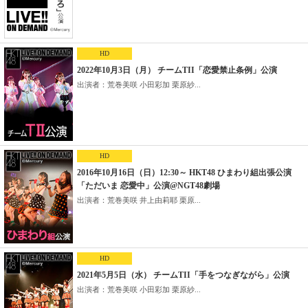
HD
2022年10月3日（月） チームTII「恋愛禁止条例」公演
出演者：荒巻美咲 小田彩加 栗原紗...
HD
2016年10月16日（日）12:30～ HKT48 ひまわり組出張公演
「ただいま 恋愛中」公演@NGT48劇場
出演者：荒巻美咲 井上由莉耶 栗原...
HD
2021年5月5日（水） チームTII「手をつなぎながら」公演
出演者：荒巻美咲 小田彩加 栗原紗...