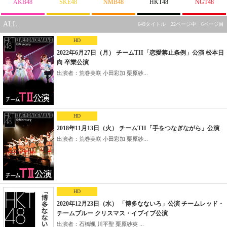
AKB48
SKE48
NMB48
HKT48
NGT48
ALL
649タイトル 22ページ中 6ページ目
HD
2022年6月27日（月） チームTII「恋愛禁止条例」公演 松本日
向 卒業公演
出演者：荒巻美咲 小田彩加 栗原紗...
HD
2018年11月13日（火） チームTII「手をつなぎながら」公演
出演者：荒巻美咲 小田彩加 栗原紗...
HD
2020年12月23日（水） 「博多なないろ」公演 チームレッド・
チームブルー クリスマス・イブイブ公演
出演者：石橋颯 川平聖 栗原紗英 ...