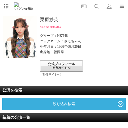
リバイバル配信
栗原紗英
SAE KURIHARA
グループ：HKT48
ニックネーム：さえちゃん
生年月日：1996年06月20日
出身地：福岡県
公式プロフィール
（外部サイトへ）
（外部サイトへ）
公演を検索
絞り込み検索
新着の公演一覧