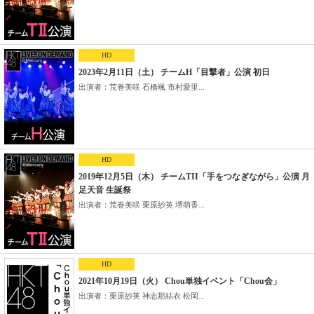
HD
2023年2月11日（土） チームH「目撃者」公演 初日
出演者：荒巻美咲 石橋颯 市村愛里...
HD
2019年12月5日（木） チームTII「手をつなぎながら」公演 月
足天音 生誕祭
出演者：荒巻美咲 栗原紗英 堺萌香...
HD
2021年10月19日（火） Chou単独イベント「Chou会」
出演者：栗原紗英 神志那結衣 松岡...