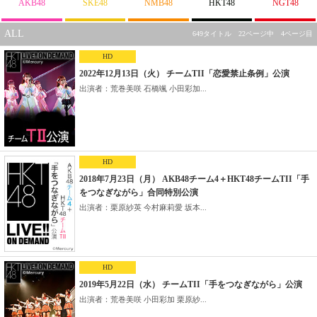
AKB48
SKE48
NMB48
HKT48
NGT48
ALL
649タイトル 22ページ中 4ページ目
HD
2022年12月13日（火） チームTII「恋愛禁止条例」公演
出演者：荒巻美咲 石橋颯 小田彩加...
HD
2018年7月23日（月） AKB48チーム4＋HKT48チームTII「手
をつなぎながら」合同特別公演
出演者：栗原紗英 今村麻莉愛 坂本...
HD
2019年5月22日（水） チームTII「手をつなぎながら」公演
出演者：荒巻美咲 小田彩加 栗原紗...