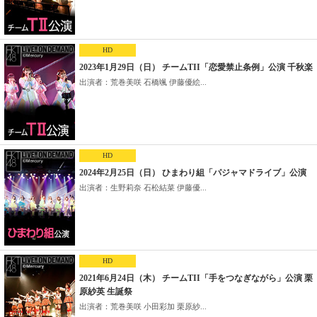
HD
2023年1月29日（日） チームTII「恋愛禁止条例」公演 千秋楽
出演者：荒巻美咲 石橋颯 伊藤優絵...
HD
2024年2月25日（日） ひまわり組「パジャマドライブ」公演
出演者：生野莉奈 石松結菜 伊藤優...
HD
2021年6月24日（木） チームTII「手をつなぎながら」公演 栗
原紗英 生誕祭
出演者：荒巻美咲 小田彩加 栗原紗...