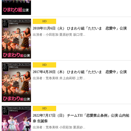
HD
2018年11月6日（火） ひまわり組「ただいま 恋愛中」公演
出演者：小田彩加 栗原紗英 坂口理...
HD
2017年4月20日（木） ひまわり組「ただいま 恋愛中」公演
出演者：荒巻美咲 井上由莉耶 上野...
HD
2022年7月17日（日） チームTII「恋愛禁止条例」公演 山内祐
奈 生誕祭
出演者：荒巻美咲 小田彩加 栗原紗...