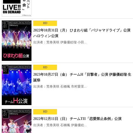
HD
2022年10月31日（月） ひまわり組「パジャマドライブ」公演
ハロウィン公演
出演者：荒巻美咲 伊藤優絵瑠 小田...
HD
2023年10月27日（金） チームH「目撃者」公演 伊藤優絵瑠 生
誕祭
出演者：荒巻美咲 石橋颯 市村愛里...
HD
2022年12月11日（日） チームTII「恋愛禁止条例」公演
出演者：荒巻美咲 石橋颯 伊藤優絵...