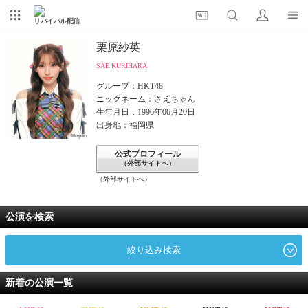
リバイバル配信
栗原紗英
SAE KURIHARA
グループ：HKT48
ニックネーム：さえちゃん
生年月日：1996年06月20日
出身地：福岡県
公式プロフィール
（外部サイトへ）
（外部サイトへ）
公演を検索
絞り込み検索
新着の公演一覧