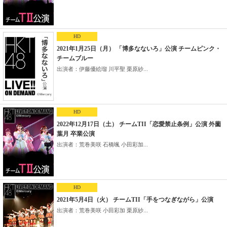
HD
2021年1月25日（月） 「博多なないろ」公演 チームピンク・
チームブルー
出演者：伊藤優絵瑠 川平聖 栗原紗...
HD
2022年12月17日（土） チームTII「恋愛禁止条例」公演 外薗
葉月 卒業公演
出演者：荒巻美咲 石橋颯 小田彩加...
HD
2021年5月4日（火） チームTII「手をつなぎながら」公演
出演者：荒巻美咲 小田彩加 栗原紗...