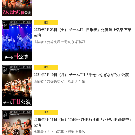
HD
2023年9月23日（土） チームH「目撃者」公演 運上弘菜 卒業
公演
出演者：荒巻美咲 生野莉奈 石橋颯...
HD
2021年5月10日（月） チームTII「手をつなぎながら」公演
出演者：荒巻美咲 小田彩加 川平聖...
HD
2016年9月11日（日）17:00～ ひまわり組「ただいま 恋愛中」
公演
出演者：井上由莉耶 上野遥 栗原紗...