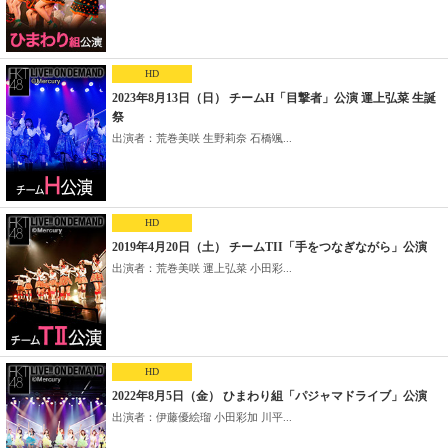
HD
2023年8月13日（日） チームH「目撃者」公演 運上弘菜 生誕
祭
出演者：荒巻美咲 生野莉奈 石橋颯...
HD
2019年4月20日（土） チームTII「手をつなぎながら」公演
出演者：荒巻美咲 運上弘菜 小田彩...
HD
2022年8月5日（金） ひまわり組「パジャマドライブ」公演
出演者：伊藤優絵瑠 小田彩加 川平...