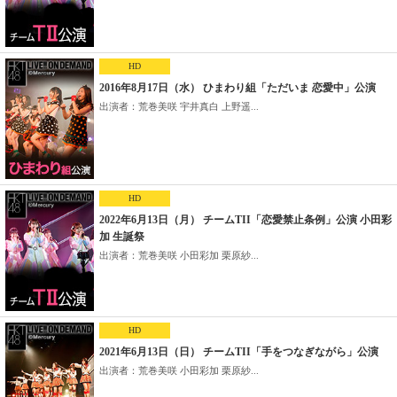
HD
2016年8月17日（水） ひまわり組「ただいま 恋愛中」公演
出演者：荒巻美咲 宇井真白 上野遥...
HD
2022年6月13日（月） チームTII「恋愛禁止条例」公演 小田彩
加 生誕祭
出演者：荒巻美咲 小田彩加 栗原紗...
HD
2021年6月13日（日） チームTII「手をつなぎながら」公演
出演者：荒巻美咲 小田彩加 栗原紗...