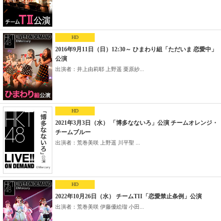
HD
2016年9月11日（日）12:30～ ひまわり組「ただいま 恋愛中」
公演
出演者：井上由莉耶 上野遥 栗原紗...
HD
2021年3月3日（水） 「博多なないろ」公演 チームオレンジ・
チームブルー
出演者：荒巻美咲 上野遥 川平聖 ...
HD
2022年10月26日（水） チームTII「恋愛禁止条例」公演
出演者：荒巻美咲 伊藤優絵瑠 小田...