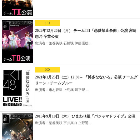
HD
2022年12月26日（月） チームTII「恋愛禁止条例」公演 宮崎
想乃 卒業公演
出演者：荒巻美咲 石橋颯 伊藤優絵...
HD
2021年1月23日（土）12:30～ 「博多なないろ」公演 チームグ
リーン・チームブルー
出演者：市村愛里 上島楓 川平聖 ...
2015年9月10日（木） ひまわり組「パジャマドライブ」公演
出演者：荒巻美咲 宇井真白 上野遥...