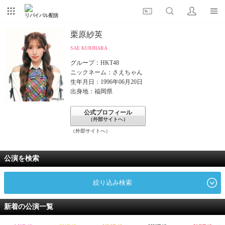
リバイバル配信
栗原紗英
SAE KURIHARA
グループ：HKT48
ニックネーム：さえちゃん
生年月日：1996年06月20日
出身地：福岡県
公式プロフィール
（外部サイトへ）
（外部サイトへ）
公演を検索
絞り込み検索
新着の公演一覧