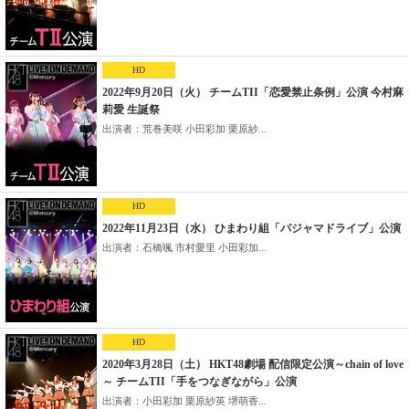
HD
2022年9月20日（火） チームTII「恋愛禁止条例」公演 今村麻
莉愛 生誕祭
出演者：荒巻美咲 小田彩加 栗原紗...
HD
2022年11月23日（水） ひまわり組「パジャマドライブ」公演
出演者：石橋颯 市村愛里 小田彩加...
HD
2020年3月28日（土） HKT48劇場 配信限定公演～chain of love
～ チームTII「手をつなぎながら」公演
出演者：小田彩加 栗原紗英 堺萌香...