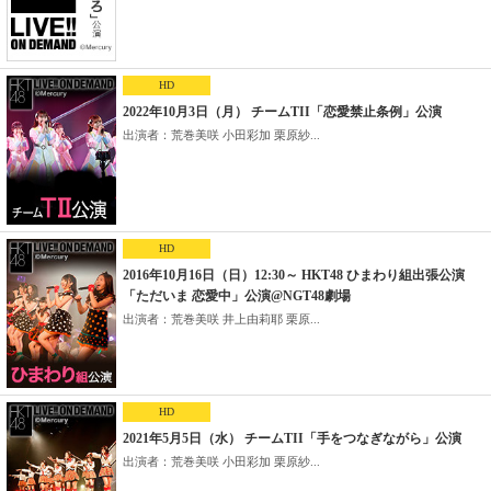
HD
2022年10月3日（月） チームTII「恋愛禁止条例」公演
出演者：荒巻美咲 小田彩加 栗原紗...
HD
2016年10月16日（日）12:30～ HKT48 ひまわり組出張公演
「ただいま 恋愛中」公演@NGT48劇場
出演者：荒巻美咲 井上由莉耶 栗原...
HD
2021年5月5日（水） チームTII「手をつなぎながら」公演
出演者：荒巻美咲 小田彩加 栗原紗...