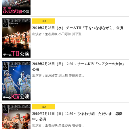
HD
2021年7月28日（水） チームTII「手をつなぎながら」公演
出演者：荒巻美咲 小田彩加 川平聖...
2015年7月26日（日）12:30～ チームKIV「シアターの女神」
公演
出演者：栗原紗英 渕上舞 伊藤来笑...
HD
2019年7月14日（日）12:30～ ひまわり組「ただいま 恋愛
中」公演
出演者：荒巻美咲 栗原紗英 堺萌香...