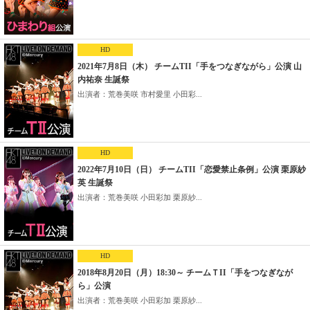
HD
2021年7月8日（木） チームTII「手をつなぎながら」公演 山
内祐奈 生誕祭
出演者：荒巻美咲 市村愛里 小田彩...
HD
2022年7月10日（日） チームTII「恋愛禁止条例」公演 栗原紗
英 生誕祭
出演者：荒巻美咲 小田彩加 栗原紗...
HD
2018年8月20日（月）18:30～ チームＴII「手をつなぎなが
ら」公演
出演者：荒巻美咲 小田彩加 栗原紗...