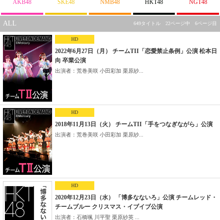
AKB48
SKE48
NMB48
HKT48
NGT48
ALL
649タイトル 22ページ中 6ページ目
HD
2022年6月27日（月） チームTII「恋愛禁止条例」公演 松本日
向 卒業公演
出演者：荒巻美咲 小田彩加 栗原紗...
HD
2018年11月13日（火） チームTII「手をつなぎながら」公演
出演者：荒巻美咲 小田彩加 栗原紗...
HD
2020年12月23日（水） 「博多なないろ」公演 チームレッド・
チームブルー クリスマス・イブイブ公演
出演者：石橋颯 川平聖 栗原紗英 ...