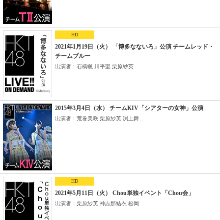
HD
2021年1月19日（火） 「博多なないろ」公演 チームレッド・
チームブルー
出演者：石橋颯 川平聖 栗原紗英 ...
2015年3月4日（水） チームKIV「シアターの女神」公演
出演者：荒巻美咲 栗原紗英 渕上舞...
HD
2021年5月11日（火） Chou単独イベント「Chou会」
出演者：栗原紗英 神志那結衣 松岡...