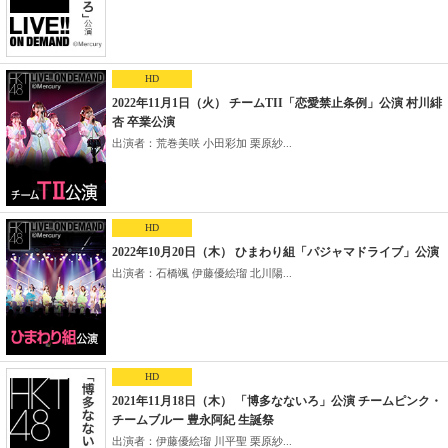
HD
2022年11月1日（火） チームTII「恋愛禁止条例」公演 村川緋
杏 卒業公演
出演者：荒巻美咲 小田彩加 栗原紗...
HD
2022年10月20日（木） ひまわり組「パジャマドライブ」公演
出演者：石橋颯 伊藤優絵瑠 北川陽...
HD
2021年11月18日（木） 「博多なないろ」公演 チームピンク・
チームブルー 豊永阿紀 生誕祭
出演者：伊藤優絵瑠 川平聖 栗原紗...