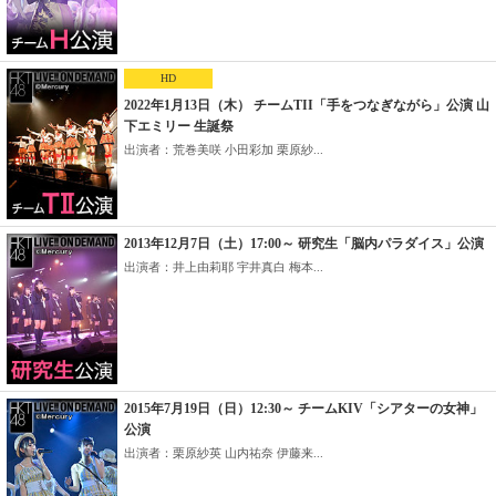
HD
2022年1月13日（木） チームTII「手をつなぎながら」公演 山
下エミリー 生誕祭
出演者：荒巻美咲 小田彩加 栗原紗...
2013年12月7日（土）17:00～ 研究生「脳内パラダイス」公演
出演者：井上由莉耶 宇井真白 梅本...
2015年7月19日（日）12:30～ チームKIV「シアターの女神」
公演
出演者：栗原紗英 山内祐奈 伊藤来...