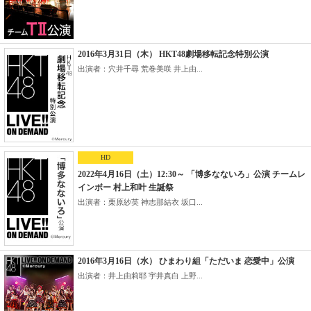
2016年3月31日（木） HKT48劇場移転記念特別公演
出演者：穴井千尋 荒巻美咲 井上由...
HD
2022年4月16日（土）12:30～ 「博多なないろ」公演 チームレ
インボー 村上和叶 生誕祭
出演者：栗原紗英 神志那結衣 坂口...
2016年3月16日（水） ひまわり組「ただいま 恋愛中」公演
出演者：井上由莉耶 宇井真白 上野...