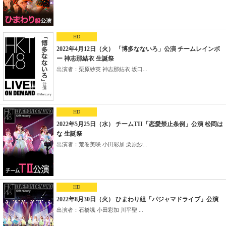
HD
2022年4月12日（火） 「博多なないろ」公演 チームレインボ
ー 神志那結衣 生誕祭
出演者：栗原紗英 神志那結衣 坂口...
HD
2022年5月25日（水） チームTII「恋愛禁止条例」公演 松岡は
な 生誕祭
出演者：荒巻美咲 小田彩加 栗原紗...
HD
2022年8月30日（火） ひまわり組「パジャマドライブ」公演
出演者：石橋颯 小田彩加 川平聖 ...