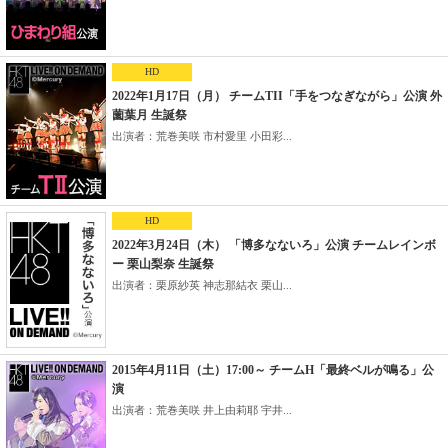
HD
2022年1月17日（月） チームTII「手をつなぎながら」公演 外
薗葉月 生誕祭
出演者：荒巻美咲 市村愛里 小田彩...
HD
2022年3月24日（木） 「博多なないろ」公演 チームレインボ
ー 栗山梨奈 生誕祭
出演者：栗原紗英 神志那結衣 栗山...
2015年4月11日（土）17:00～ チームH「最終ベルが鳴る」公
演
出演者：荒巻美咲 井上由莉耶 宇井...