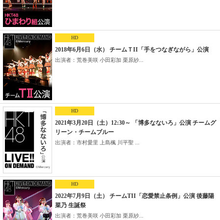
HD
2018年6月6日（水） チームＴII「手をつなぎながら」公演
出演者：荒巻美咲 小田彩加 栗原紗...
HD
2021年3月20日（土）12:30～ 「博多なないろ」公演 チームグ
リーン・チームブルー
出演者：市村愛里 上島楓 川平聖 ...
HD
2022年7月9日（土） チームTII「恋愛禁止条例」公演 後藤陽
菜乃 生誕祭
出演者：荒巻美咲 小田彩加 栗原紗...