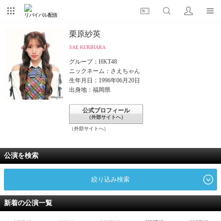
リバイバル配信
栗原紗英
SAE KURIHARA
グループ：HKT48
ニックネーム：さえちゃん
生年月日：1996年06月20日
出身地：福岡県
公式プロフィール
（外部サイトへ）
（外部サイトへ）
公演を検索
絞り込み検索
新着の公演一覧