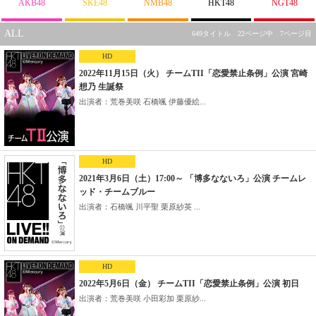
AKB48
SKE48
NMB48
HKT48
NGT48
ALL
649タイトル 22ページ中 7ページ目
HD
2022年11月15日（火） チームTII「恋愛禁止条例」公演 宮崎
想乃 生誕祭
出演者：荒巻美咲 石橋颯 伊藤優絵...
HD
2021年3月6日（土）17:00～ 「博多なないろ」公演 チームレ
ッド・チームブルー
出演者：石橋颯 川平聖 栗原紗英 ...
HD
2022年5月6日（金） チームTII「恋愛禁止条例」公演 初日
出演者：荒巻美咲 小田彩加 栗原紗...