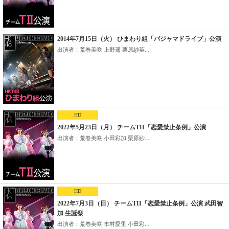
2014年7月15日（火） ひまわり組「パジャマドライブ」公演
出演者：荒巻美咲 上野遥 栗原紗英...
HD
2022年5月23日（月） チームTII「恋愛禁止条例」公演
出演者：荒巻美咲 小田彩加 栗原紗...
HD
2022年7月3日（日） チームTII「恋愛禁止条例」公演 武田智
加 生誕祭
出演者：荒巻美咲 市村愛里 小田彩...