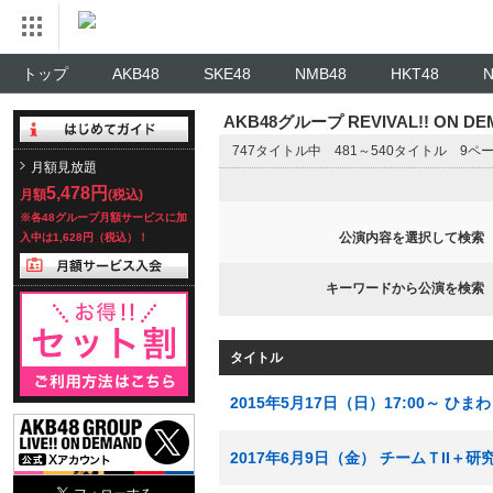
トップ
AKB48
SKE48
NMB48
HKT48
AKB48グループ REVIVAL!! ON 
747タイトル中 481～540タイトル 9ペ
月額見放題
5,478円
月額
(税込)
※各48グループ月額サービスに加
公演内容を選択して検索
入中は1,628円（税込）！
キーワードから公演を検索
タイトル
2015年5月17日（日）17:00～ 
2017年6月9日（金） チームＴII