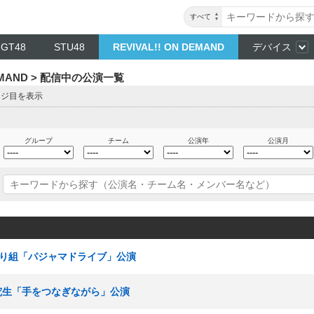
すべて
NGT48
STU48
REVIVAL!! ON DEMAND
デバイス
DEMAND > 配信中の公演一覧
ージ目を表示
グループ
チーム
公演年
公演月
ひまわり組「パジャマドライブ」公演
＋研究生「手をつなぎながら」公演