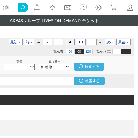
AKB48グループ LIVE!! ON DEMAND チケット
...
...
最初へ
前へ
7
8
9
10
11
次へ
最後へ
テキスト
画像
表示数
表示形式
30
60
120
画質
並び替え
検索する