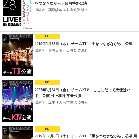
をつなぎながら」合同特別公演
出演者：栗原紗英 今村麻莉愛 坂本...
HD
2019年5月22日（水） チームTII「手をつなぎながら」公演
出演者：荒巻美咲 小田彩加 栗原紗...
HD
2023年3月24日（金） チームKIV「ここにだって天使はい
る」公演 村上和叶 卒業公演
出演者：坂本りの 秋吉優花 今村麻...
HD
2019年12月5日（木） チームTII「手をつなぎながら」公演 月