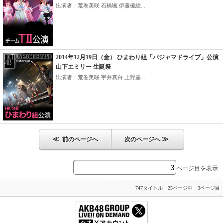
出演者：荒巻美咲 石橋颯 伊藤優絵...
2014年12月19日（金） ひまわり組「パジャマドライブ」公演
山下エミリー 生誕祭
出演者：荒巻美咲 宇井真白 上野遥...
≪
≫
前のページへ
次のページへ
ページ目を表示
747タイトル 25ページ中 3ページ目