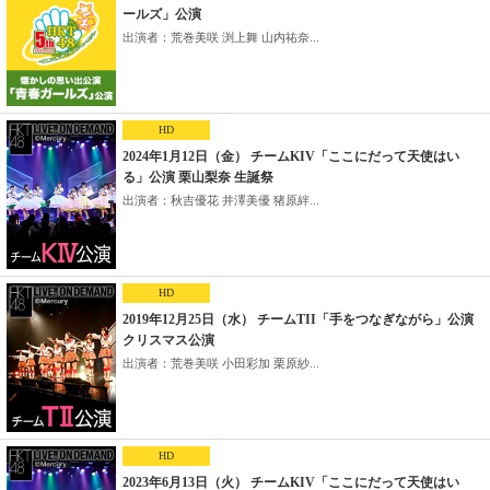
ールズ」公演
出演者：荒巻美咲 渕上舞 山内祐奈...
HD
2024年1月12日（金） チームKIV「ここにだって天使はい
る」公演 栗山梨奈 生誕祭
出演者：秋吉優花 井澤美優 猪原絆...
HD
2019年12月25日（水） チームTII「手をつなぎながら」公演
クリスマス公演
出演者：荒巻美咲 小田彩加 栗原紗...
HD
2023年6月13日（火） チームKIV「ここにだって天使はい