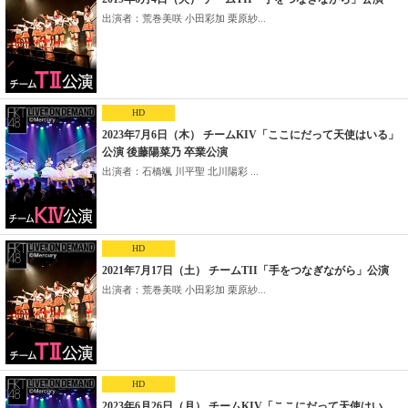
出演者：荒巻美咲 小田彩加 栗原紗...
HD
2023年7月6日（木） チームKIV「ここにだって天使はいる」
公演 後藤陽菜乃 卒業公演
出演者：石橋颯 川平聖 北川陽彩 ...
HD
2021年7月17日（土） チームTII「手をつなぎながら」公演
出演者：荒巻美咲 小田彩加 栗原紗...
HD
2023年6月26日（月） チームKIV「ここにだって天使はい