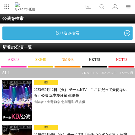
リバイバル配信
公演を検索
絞り込み検索
新着の公演一覧
AKB48
SKE48
NMB48
HKT48
NGT48
ALL
747タイトル 25ページ中 3ページ目
HD
2023年9月12日（火） チームKIV「ここにだって天使はい
る」公演 坂本愛玲菜 生誕祭
出演者：生野莉奈 北川陽彩 秋吉優...
HD
2019年6月4日（火） チームTII「手をつなぎながら」公演