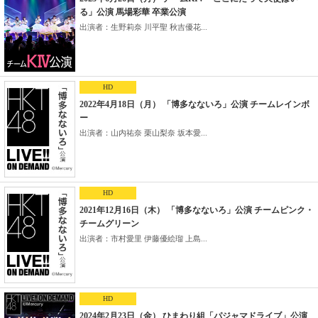
る」公演 馬場彩華 卒業公演
出演者：生野莉奈 川平聖 秋吉優花...
HD
2022年4月18日（月） 「博多なないろ」公演 チームレインボ
ー
出演者：山内祐奈 栗山梨奈 坂本愛...
HD
2021年12月16日（木） 「博多なないろ」公演 チームピンク・
チームグリーン
出演者：市村愛里 伊藤優絵瑠 上島...
HD
2024年2月23日（金） ひまわり組「パジャマドライブ」公演