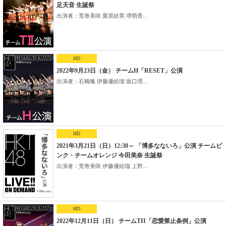
足天音 生誕祭
出演者：荒巻美咲 栗原紗英 堺萌香...
HD
2022年9月23日（金） チームH「RESET」公演
出演者：石橋颯 伊藤優絵瑠 坂口理...
HD
2021年3月21日（日）12:30～ 「博多なないろ」公演 チームピ
ンク・チームオレンジ 今田美奈 生誕祭
出演者：荒巻美咲 伊藤優絵瑠 上野...
HD
2022年12月11日（日） チームTII「恋愛禁止条例」公演