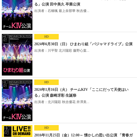
る」公演 田中美久 卒業公演
出演者：石橋颯 最上奈那華 秋吉優...
HD
2024年6月30日（日） ひまわり組「パジャマドライブ」公演
出演者：川平聖 北川陽彩 藤野心葉...
HD
2024年1月16日（火） チームKIV「ここにだって天使はい
る」公演 森崎冴彩 生誕祭
出演者：北川陽彩 秋吉優花 井澤美...
HD
2016年11月25日（金）12:00～ 懐かしの思い出公演 「青春ガ