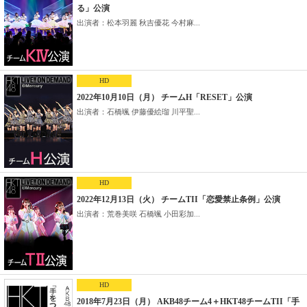
る」公演
出演者：松本羽麗 秋吉優花 今村麻...
HD
2022年10月10日（月） チームH「RESET」公演
出演者：石橋颯 伊藤優絵瑠 川平聖...
HD
2022年12月13日（火） チームTII「恋愛禁止条例」公演
出演者：荒巻美咲 石橋颯 小田彩加...
HD
2018年7月23日（月） AKB48チーム4＋HKT48チームTII「手