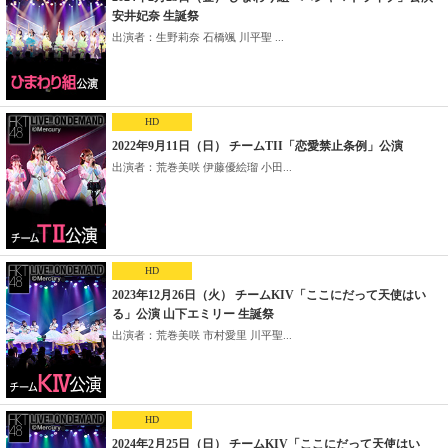
安井妃奈 生誕祭
出演者：生野莉奈 石橋颯 川平聖 ...
HD
2022年9月11日（日） チームTII「恋愛禁止条例」公演
出演者：荒巻美咲 伊藤優絵瑠 小田...
HD
2023年12月26日（火） チームKIV「ここにだって天使はい
る」公演 山下エミリー 生誕祭
出演者：荒巻美咲 市村愛里 川平聖...
HD
2024年2月25日（日） チームKIV「ここにだって天使はい