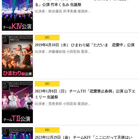
る」公演 竹本くるみ 生誕祭
出演者：秋吉優花 井澤美優 猪原絆...
HD
2019年4月10日（水） ひまわり組「ただいま 恋愛中」公演
出演者：伊藤優絵瑠 小田彩加 栗原...
HD
2023年1月8日（日） チームTII「恋愛禁止条例」公演 山下エ
ミリー 生誕祭
出演者：荒巻美咲 小田彩加 栗原紗...
HD
2023年12月29日（金） チームKIV「ここにだって天使はい