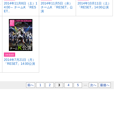
1
2014年11月8日（土）1
2014年11月5日（水）
2014年10月11日（土）
4:00～ チームK 「RES
チームK 「RESET」公
「RESET」14:00公演
ET...
演
AKB48
2014年7月21日（月）
「RESET」14:00公演
...
前へ
1
2
3
4
5
次へ
最後へ