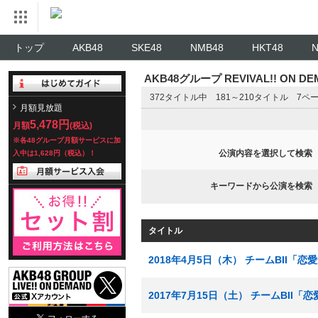
トップ
AKB48
SKE48
NMB48
HKT48
AKB48グループ REVIVAL!! ON 
372タイトル中 181～210タイトル 7ペ
月額見放題
5,478円
月額
(税込)
※各48グループ月額サービスに加
公演内容を選択して検索
入中は1,628円（税込）！
キーワードから公演を検索
タイトル
2018年4月5日（木） チームBII「
2017年7月15日（土） チームBII