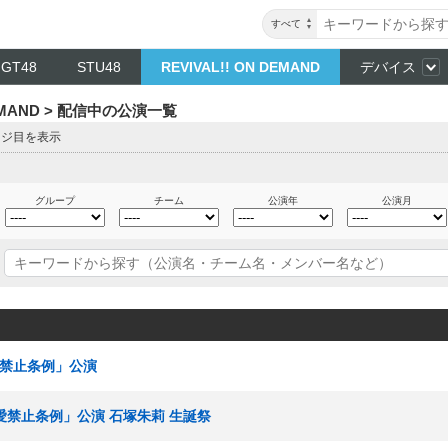
すべて
NGT48
STU48
REVIVAL!! ON DEMAND
デバイス
DEMAND > 配信中の公演一覧
ージ目を表示
グループ
チーム
公演年
公演月
恋愛禁止条例」公演
「恋愛禁止条例」公演 石塚朱莉 生誕祭