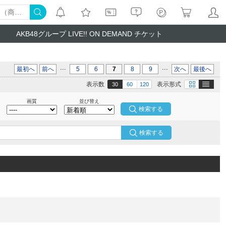
AKB48グループ LIVE!! ON DEMAND チケット
...
...
最初へ
前へ
5
6
7
8
9
次へ
最後へ
テキスト
画像
表示数
表示形式
30
60
120
画質
並び替え
検索する