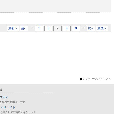
...
...
最初へ
前へ
5
6
7
8
9
次へ
最後へ
このページのトップへ
報
ガジン
を無料でお届けします。
フィリエイト
品を紹介して広告収入をゲット！