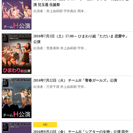
演 兒玉遥 生誕祭
出演者：井上由莉耶 宇井真白 岡本...
2016年7月2日（土）17:00～ ひまわり組「ただいま 恋愛中」
公演
出演者：荒巻美咲 井上由莉耶 宇井...
2014年7月22日（火） チームH「青春ガールズ」公演
出演者：穴井千尋 井上由莉耶 宇井...
HD
2016年9月23日（金） チームH「シアターの女神」公演 田中