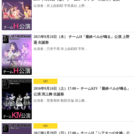
出演者：井上由莉耶 宇井真白 上野...
2015年9月24日（木） チームH「最終ベルが鳴る」公演 上野
遥 生誕祭
出演者：穴井千尋 井上由莉耶 宇井...
HD
2016年9月24日（土）17:00～ チームKIV「最終ベルが鳴る」
公演 渕上舞 生誕祭
出演者：荒巻美咲 駒田京伽 渕上舞...
HD
2017年1月29日（日）17:00～ チームH「シアターの女神」公