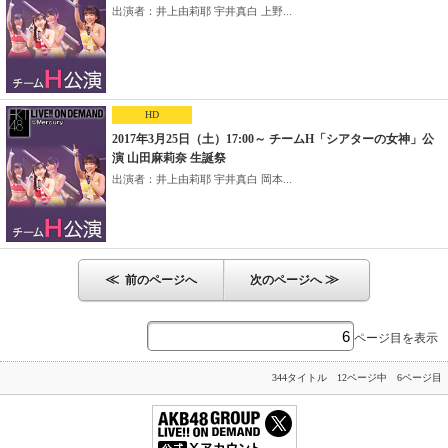
出演者：井上由莉耶 宇井真白 上野...
HD
2017年3月25日（土）17:00～ チームH「シアターの女神」公
演 山田麻莉奈 生誕祭
出演者：井上由莉耶 宇井真白 岡本...
≪
≫
前のページへ
次のページへ
ページ目を表示
344タイトル 12ページ中 6ページ目