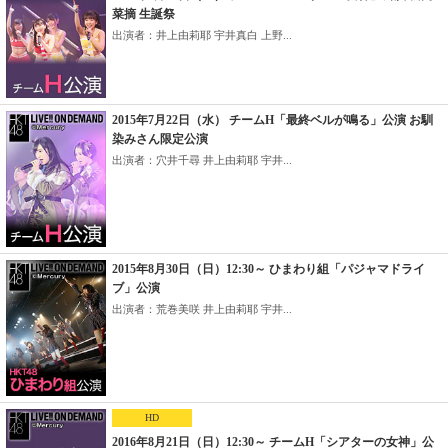
菜摘 生誕祭
出演者：井上由莉耶 宇井真白 上野...
2015年7月22日（水） チームH「最終ベルが鳴る」公演 お馴
染みさん限定公演
出演者：穴井千尋 井上由莉耶 宇井...
2015年8月30日（日）12:30～ ひまわり組「パジャマドライ
ブ」公演
出演者：荒巻美咲 井上由莉耶 宇井...
HD
2016年8月21日（日）12:30～ チームH「シアターの女神」公