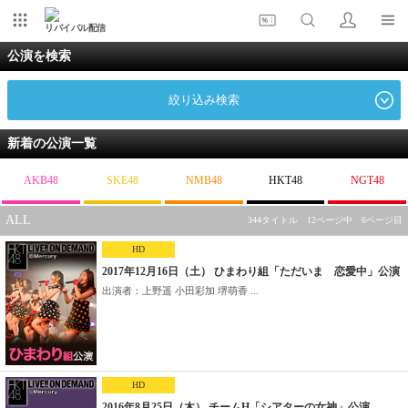
リバイバル配信
公演を検索
絞り込み検索
新着の公演一覧
AKB48
SKE48
NMB48
HKT48
NGT48
ALL
344タイトル 12ページ中 6ページ目
HD
2017年12月16日（土） ひまわり組「ただいま 恋愛中」公演
出演者：上野遥 小田彩加 堺萌香 ...
HD
2016年8月25日（木） チームH「シアターの女神」公演