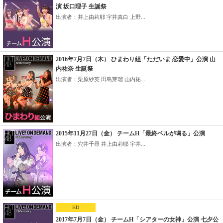
演 坂口理子 生誕祭
出演者：井上由莉耶 宇井真白 上野...
2016年7月7日（木） ひまわり組「ただいま 恋愛中」公演 山
内祐奈 生誕祭
出演者：栗原紗英 田島芽瑠 山内祐...
2015年11月27日（金） チームH「最終ベルが鳴る」公演
出演者：穴井千尋 井上由莉耶 宇井...
HD
2017年7月7日（金） チームH「シアターの女神」公演 七夕公