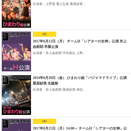
出演者：上野遥 運上弘菜 栗原紗英...
HD
2017年6月12日（月） チームH「シアターの女神」公演 井上
由莉耶 卒業公演
出演者：井上由莉耶 宇井真白 上野...
2014年6月20日（金） ひまわり組「パジャマドライブ」公演
栗原紗英 生誕祭
出演者：井上由莉耶 栗原紗英 神志...
HD
2017年8月21日（月）14:00～ チームH「シアターの女神」公