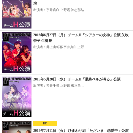
演
出演者：宇井真白 上野遥 神志那結...
2016年6月27日（月） チームH「シアターの女神」公演 矢吹
奈子 生誕祭
出演者：井上由莉耶 宇井真白 上野...
2015年5月20日（水） チームH「最終ベルが鳴る」公演
出演者：穴井千尋 上野遥 梅本泉 ...
HD
2017年7月11日（火） ひまわり組「ただいま 恋愛中」公演