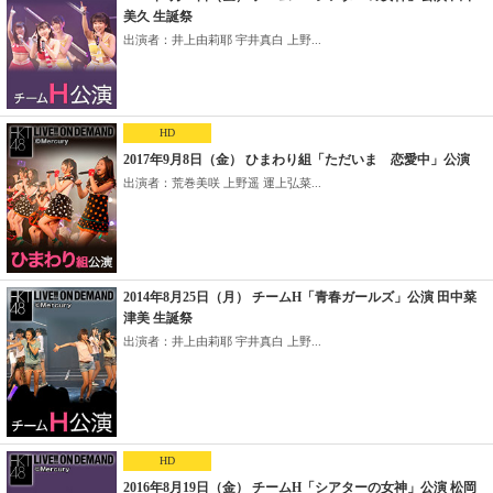
美久 生誕祭
出演者：井上由莉耶 宇井真白 上野...
HD
2017年9月8日（金） ひまわり組「ただいま 恋愛中」公演
出演者：荒巻美咲 上野遥 運上弘菜...
2014年8月25日（月） チームH「青春ガールズ」公演 田中菜
津美 生誕祭
出演者：井上由莉耶 宇井真白 上野...
HD
2016年8月19日（金） チームH「シアターの女神」公演 松岡