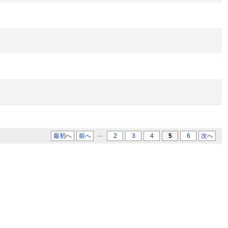
...
最初へ
前へ
2
3
4
5
6
次へ