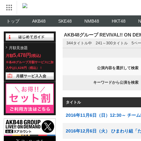
トップ
AKB48
SKE48
NMB48
HKT48
AKB48グループ REVIVAL!! ON 
344タイトル中 241～300タイトル 5ペ
月額見放題
5,478円
月額
(税込)
※各48グループ月額サービスに加
公演内容を選択して検索
入中は1,628円（税込）！
キーワードから公演を検索
タイトル
2016年11月6日（日）12:30～ 
2016年12月6日（火） ひまわり組