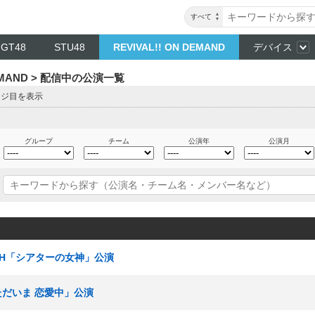
すべて
NGT48
STU48
REVIVAL!! ON DEMAND
デバイス
DEMAND > 配信中の公演一覧
ージ目を表示
グループ
チーム
公演年
公演月
チームH「シアターの女神」公演
「ただいま 恋愛中」公演