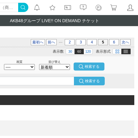
AKB48グループ LIVE!! ON DEMAND チケット
...
最初へ
前へ
2
3
4
5
6
次へ
テキスト
画像
表示数
表示形式
30
60
120
画質
並び替え
検索する