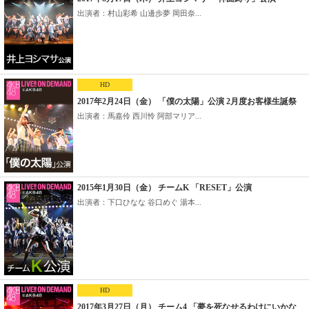
出演者：村山彩希 山邊歩夢 岡田奈...
HD
2017年2月24日（金） 「僕の太陽」公演 2月度お客様生誕祭
出演者：馬嘉伶 西川怜 阿部マリア...
2015年1月30日（金） チームK 「RESET」公演
出演者：下口ひなな 谷口めぐ 湯本...
HD
2017年3月27日（月） チーム4 「夢を死なせるわけにいかな