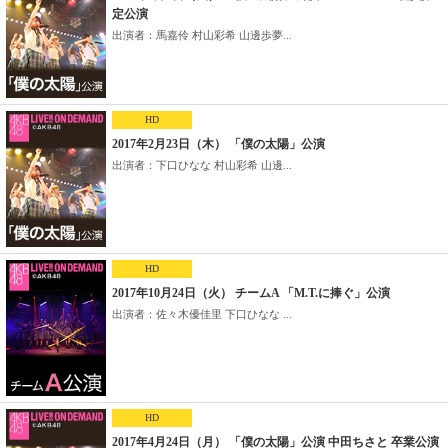
定公演
出演者：馬嘉伶 村山彩希 山邊歩夢...
HD
2017年2月23日（木） 「僕の太陽」公演
出演者：下口ひなな 村山彩希 山邊...
HD
2017年10月24日（火） チームA 「M.T.に捧ぐ」公演
出演者：佐々木優佳里 下口ひなな ...
HD
2017年4月24日（月） 「僕の太陽」公演 中田ちさと 卒業公演