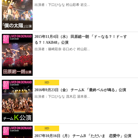
出演者：下口ひなな 村山彩希 岩立...
2015年11月4日（水） 田原総一朗 「ド～なる？！ド～す
る？！AKB48」公演
出演者：篠崎彩奈 谷口めぐ 村山彩...
HD
2016年9月23日（金） チームK 「最終ベルが鳴る」公演
出演者：下口ひなな 茂木忍 湯本亜...
HD
2017年10月16日（月） チームB 「ただいま 恋愛中」公演