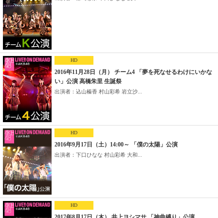
HD
2016年11月28日（月） チーム4 「夢を死なせるわけにいかな
い」公演 高橋朱里 生誕祭
出演者：込山榛香 村山彩希 岩立沙...
HD
2016年9月17日（土）14:00～ 「僕の太陽」公演
出演者：下口ひなな 村山彩希 大和...
HD
2017年8月17日（木） 井上ヨシマサ 「神曲縛り」公演