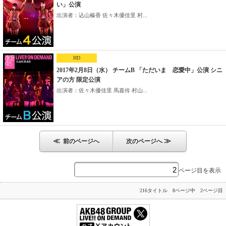
い」公演
出演者：込山榛香 佐々木優佳里 村...
HD
2017年2月8日（水） チームB 「ただいま 恋愛中」公演 シニ
アの方 限定公演
出演者：佐々木優佳里 馬嘉伶 村山...
≪
≫
前のページへ
次のページへ
ページ目を表示
216タイトル 8ページ中 2ページ目