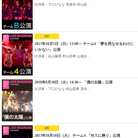
出演者：下口ひなな 馬嘉伶 村山彩...
HD
2017年10月1日（日）13:00～ チーム4 「夢を死なせるわけに
いかない」公演
出演者：込山榛香 村山彩希 山邊歩...
2016年8月30日（火）14:30～ 「僕の太陽」公演
出演者：下口ひなな 村山彩希 茂木...
HD
2017年10月10日（火） チームA 「M.T.に捧ぐ」公演