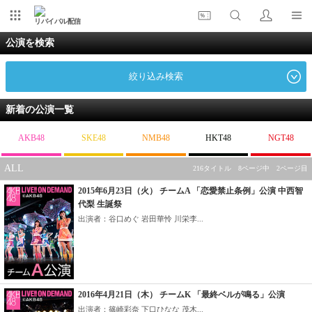
リバイバル配信
公演を検索
絞り込み検索
新着の公演一覧
AKB48
SKE48
NMB48
HKT48
NGT48
ALL
216タイトル 8ページ中 2ページ目
2015年6月23日（火） チームA 「恋愛禁止条例」公演 中西智
代梨 生誕祭
出演者：谷口めぐ 岩田華怜 川栄李...
2016年4月21日（木） チームK 「最終ベルが鳴る」公演
出演者：篠崎彩奈 下口ひなな 茂木...