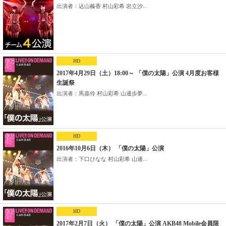
出演者：込山榛香 村山彩希 岩立沙...
HD
2017年4月29日（土）18:00～ 「僕の太陽」公演 4月度お客様
生誕祭
出演者：馬嘉伶 村山彩希 山邊歩夢...
HD
2016年10月6日（木） 「僕の太陽」公演
出演者：下口ひなな 村山彩希 山邊...
HD
2017年2月7日（火） 「僕の太陽」公演 AKB48 Mobile会員限