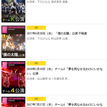
出演者：下口ひなな 湯本亜美 後藤...
HD
2017年6月28日（水） 「僕の太陽」公演 千秋楽
出演者：下口ひなな 村山彩希 山邊...
HD
2018年1月10日（水） チーム4 「夢を死なせるわけにいかな
い」公演
出演者：込山榛香 佐々木優佳里 村...
HD
2017年7月27日（木） チーム4 「夢を死なせるわけにいかな