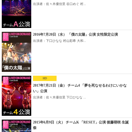
出演者：佐々木優佳里 谷口めぐ 村...
2016年7月20日（水） 「僕の太陽」公演 女性限定公演
出演者：下口ひなな 村山彩希 大和...
HD
2017年7月21日（金） チーム4 「夢を死なせるわけにいかな
い」公演
出演者：佐々木優佳里 下口ひなな ...
2015年6月9日（火） チームK 「RESET」公演 後藤萌咲 生誕
祭