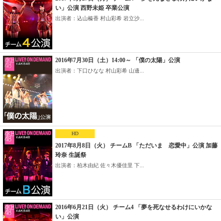
い」公演 西野未姫 卒業公演
出演者：込山榛香 村山彩希 岩立沙...
2016年7月30日（土）14:00～ 「僕の太陽」公演
出演者：下口ひなな 村山彩希 山邊...
HD
2017年8月8日（火） チームB 「ただいま 恋愛中」公演 加藤
玲奈 生誕祭
出演者：柏木由紀 佐々木優佳里 下...
2016年6月21日（火） チーム4 「夢を死なせるわけにいかな
い」公演