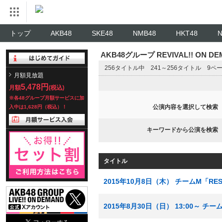
トップ
AKB48
SKE48
NMB48
HKT48
AKB48グループ REVIVAL!! ON 
256タイトル中 241～256タイトル 9ペ
月額見放題
5,478円
月額
(税込)
※各48グループ月額サービスに加
公演内容を選択して検索
入中は1,628円（税込）！
キーワードから公演を検索
タイトル
2015年10月8日（木） チームM「RE
2015年8月30日（日） 13:00～ チ