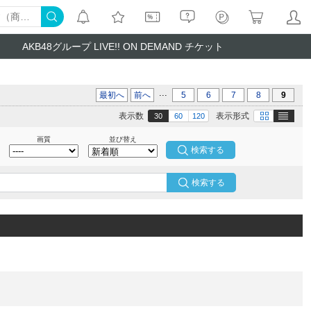
AKB48グループ LIVE!! ON DEMAND チケット
...
最初へ
前へ
5
6
7
8
9
テキスト
画像
表示数
表示形式
30
60
120
画質
並び替え
検索する