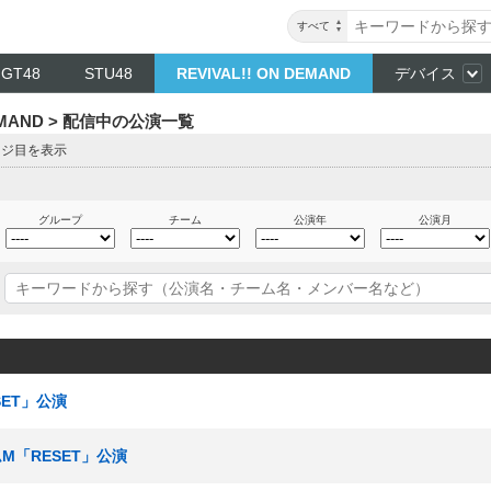
すべて
NGT48
STU48
REVIVAL!! ON DEMAND
デバイス
DEMAND > 配信中の公演一覧
ージ目を表示
グループ
チーム
公演年
公演月
SET」公演
ームM「RESET」公演