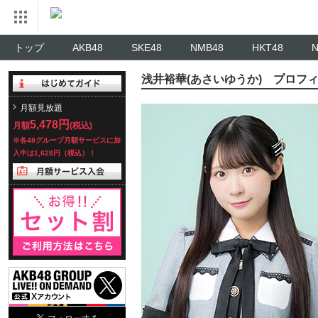
トップ
AKB48
SKE48
NMB48
HKT48
浅井裕華(あさいゆうか) プロフ
月額見放題
5,478円
月額
(税込)
※各48グループ月額サービスに加
入中は1,628円（税込）！