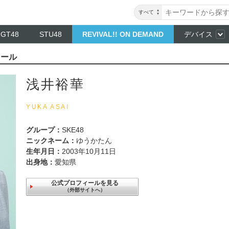
すべて
NGT48
STU48
REVIVAL!! ON DEMAND
デバイス
ィール
浅井裕華
YUKA ASAI
グループ：
SKE48
ニックネーム：
ゆうかたん
生年月日：
2003年10月11日
出身地：
愛知県
公式プロフィールを見る
（外部サイトへ）