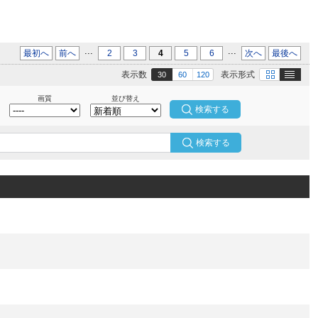
...
...
最初へ
前へ
2
3
4
5
6
次へ
最後へ
テキスト
画像
表示数
表示形式
30
60
120
画質
並び替え
検索する