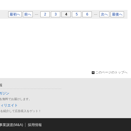
...
...
最初へ
前へ
2
3
4
5
6
次へ
最後へ
このページのトップへ
報
ガジン
を無料でお届けします。
フィリエイト
品を紹介して広告収入をゲット！
業譲渡(M&A)
採用情報