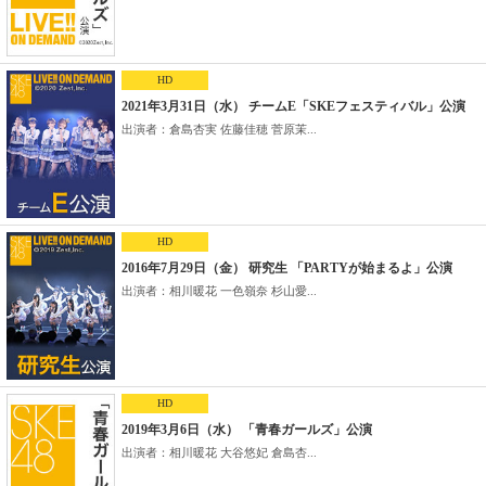
HD
2021年3月31日（水） チームE「SKEフェスティバル」公演
出演者：倉島杏実 佐藤佳穂 菅原茉...
HD
2016年7月29日（金） 研究生 「PARTYが始まるよ」公演
出演者：相川暖花 一色嶺奈 杉山愛...
HD
2019年3月6日（水） 「青春ガールズ」公演
出演者：相川暖花 大谷悠妃 倉島杏...