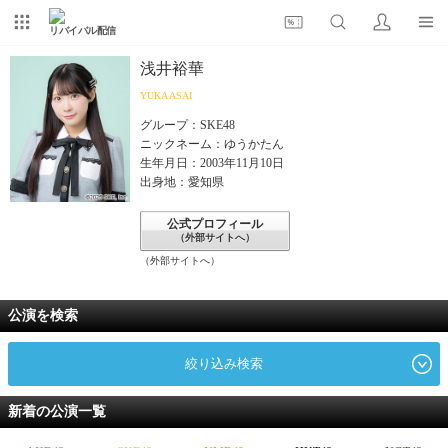
リバイバル配信
浅井裕華
YUKA ASAI
グループ：SKE48
ニックネーム：ゆうかたん
生年月日：2003年11月10日
出身地：愛知県
公式プロフィール
（外部サイトへ）
（外部サイトへ）
公演を検索
絞り込み検索
新着の公演一覧