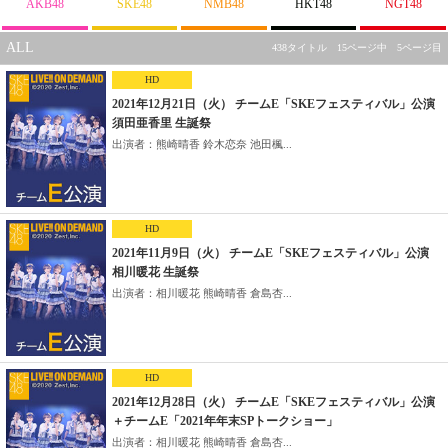
AKB48
SKE48
NMB48
HKT48
NGT48
ALL
438タイトル 15ページ中 5ページ目
HD
2021年12月21日（火） チームE「SKEフェスティバル」公演
須田亜香里 生誕祭
出演者：熊崎晴香 鈴木恋奈 池田楓...
HD
2021年11月9日（火） チームE「SKEフェスティバル」公演
相川暖花 生誕祭
出演者：相川暖花 熊崎晴香 倉島杏...
HD
2021年12月28日（火） チームE「SKEフェスティバル」公演
＋チームE「2021年年末SPトークショー」
出演者：相川暖花 熊崎晴香 倉島杏...