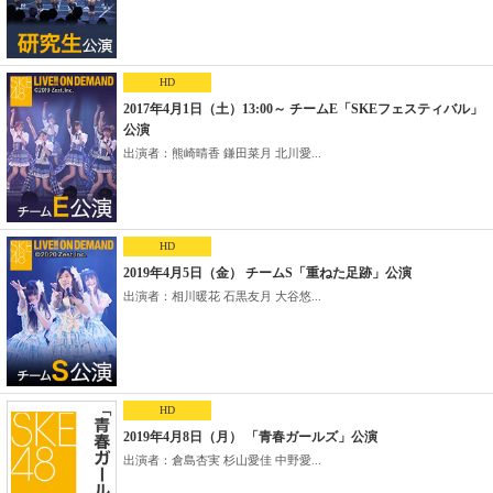
HD
2017年4月1日（土）13:00～ チームE「SKEフェスティバル」
公演
出演者：熊崎晴香 鎌田菜月 北川愛...
HD
2019年4月5日（金） チームS「重ねた足跡」公演
出演者：相川暖花 石黒友月 大谷悠...
HD
2019年4月8日（月） 「青春ガールズ」公演
出演者：倉島杏実 杉山愛佳 中野愛...