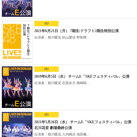
HD
2021年6月21日（月） 7期生/ドラフト2期生特別公演
出演者：相川暖花 杉山愛佳 野島樺...
HD
2019年6月5日（水） チームE「SKEフェスティバル」公演
出演者：相川暖花 石黒友月 熊崎晴...
HD
2021年5月26日（水） チームE「SKEフェスティバル」公演
石川花音 劇場最終公演
出演者：相川暖花 入内嶋涼 池田楓...