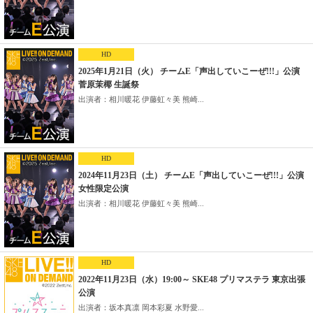
HD
2025年1月21日（火） チームE「声出していこーぜ!!!」公演
菅原茉椰 生誕祭
出演者：相川暖花 伊藤虹々美 熊崎...
HD
2024年11月23日（土） チームE「声出していこーぜ!!!」公演
女性限定公演
出演者：相川暖花 伊藤虹々美 熊崎...
HD
2022年11月23日（水）19:00～ SKE48 プリマステラ 東京出張
公演
出演者：坂本真凛 岡本彩夏 水野愛...