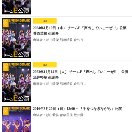
HD
2024年1月10日（水） チームE「声出していこーぜ!!!」公演
菅原茉椰 生誕祭
出演者：相川暖花 熊崎晴香 倉島杏...
HD
2023年11月14日（火） チームE「声出していこーぜ!!!」公演
浅井裕華 生誕祭
出演者：相川暖花 熊崎晴香 倉島杏...
2016年3月20日（日）13:00～ 「手をつなぎながら」公演
出演者：杉山愛佳 都築里佳 荒井優...