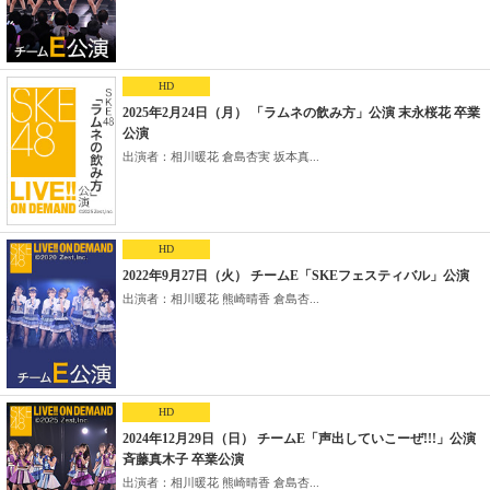
HD
2025年2月24日（月） 「ラムネの飲み方」公演 末永桜花 卒業
公演
出演者：相川暖花 倉島杏実 坂本真...
HD
2022年9月27日（火） チームE「SKEフェスティバル」公演
出演者：相川暖花 熊崎晴香 倉島杏...
HD
2024年12月29日（日） チームE「声出していこーぜ!!!」公演
斉藤真木子 卒業公演
出演者：相川暖花 熊崎晴香 倉島杏...