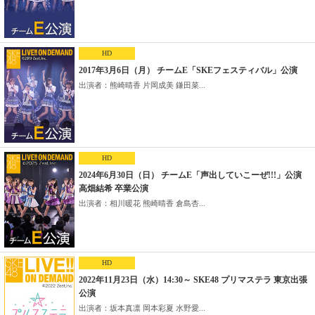
HD
2017年3月6日（月） チームE「SKEフェスティバル」公演
出演者：熊崎晴香 片岡成美 鎌田菜...
HD
2024年6月30日（日） チームE「声出していこーぜ!!!」公演
高畑結希 卒業公演
出演者：相川暖花 熊崎晴香 倉島杏...
HD
2022年11月23日（水）14:30～ SKE48 プリマステラ 東京出張
公演
出演者：坂本真凛 岡本彩夏 水野愛...