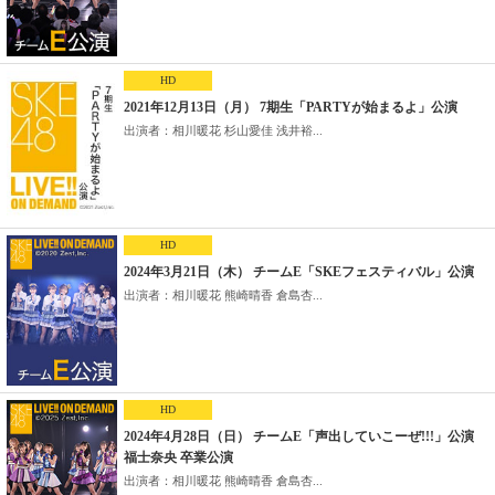
HD
2021年12月13日（月） 7期生「PARTYが始まるよ」公演
出演者：相川暖花 杉山愛佳 浅井裕...
HD
2024年3月21日（木） チームE「SKEフェスティバル」公演
出演者：相川暖花 熊崎晴香 倉島杏...
HD
2024年4月28日（日） チームE「声出していこーぜ!!!」公演
福士奈央 卒業公演
出演者：相川暖花 熊崎晴香 倉島杏...