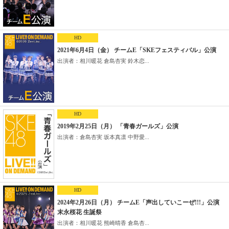
HD
2021年6月4日（金） チームE「SKEフェスティバル」公演
出演者：相川暖花 倉島杏実 鈴木恋...
HD
2019年2月25日（月） 「青春ガールズ」公演
出演者：倉島杏実 坂本真凛 中野愛...
HD
2024年2月26日（月） チームE「声出していこーぜ!!!」公演
末永桜花 生誕祭
出演者：相川暖花 熊崎晴香 倉島杏...