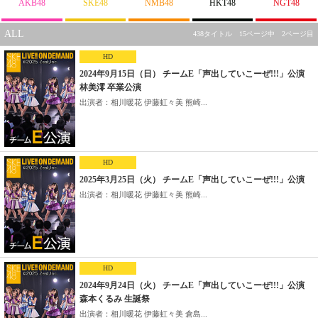
AKB48
SKE48
NMB48
HKT48
NGT48
ALL
438タイトル 15ページ中 2ページ目
HD
2024年9月15日（日） チームE「声出していこーぜ!!!」公演
林美澪 卒業公演
出演者：相川暖花 伊藤虹々美 熊崎...
HD
2025年3月25日（火） チームE「声出していこーぜ!!!」公演
出演者：相川暖花 伊藤虹々美 熊崎...
HD
2024年9月24日（火） チームE「声出していこーぜ!!!」公演
森本くるみ 生誕祭
出演者：相川暖花 伊藤虹々美 倉島...