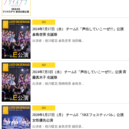
HD
2024年7月17日（水） チームE「声出していこーぜ!!!」公演
倉島杏実 生誕祭
出演者：相川暖花 倉島杏実 池田楓...
HD
2024年7月3日（水） チームE「声出していこーぜ!!!」公演 斉
藤真木子 生誕祭
出演者：相川暖花 熊崎晴香 倉島杏...
HD
2020年1月27日（月） チームE「SKEフェスティバル」公演
女性優先公演
出演者：相川暖花 倉島杏実 鎌田菜...