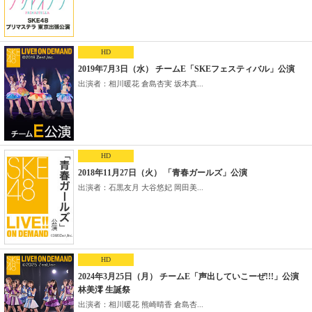
HD
2019年7月3日（水） チームE「SKEフェスティバル」公演
出演者：相川暖花 倉島杏実 坂本真...
HD
2018年11月27日（火） 「青春ガールズ」公演
出演者：石黒友月 大谷悠妃 岡田美...
HD
2024年3月25日（月） チームE「声出していこーぜ!!!」公演
林美澪 生誕祭
出演者：相川暖花 熊崎晴香 倉島杏...