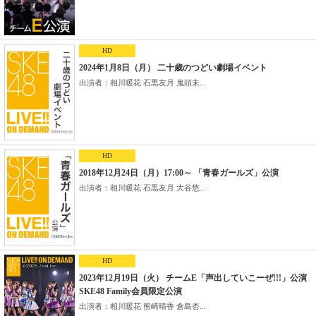
HD
2024年1月8日（月） 二十歳のつどい劇場イベント
出演者：相川暖花 石黒友月 鬼頭未...
HD
2018年12月24日（月）17:00～ 「青春ガールズ」公演
出演者：相川暖花 石黒友月 大谷悠...
HD
2023年12月19日（火） チームE「声出していこーぜ!!!」公演
SKE48 Family会員限定公演
出演者：相川暖花 熊崎晴香 倉島杏...