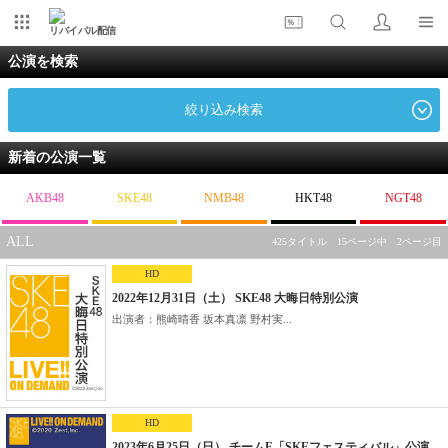
リバイバル配信
公演を検索
絞り込み検索
新着の公演一覧
AKB48
SKE48
NMB48
HKT48
NGT48
ALL
425タイトル 15ページ中 2ページ目
HD
2022年12月31日（土） SKE48 大晦日特別公演
出演者：熊崎晴香 坂本真凛 野村実...
HD
2023年6月25日（日） チームE「SKEフェスティバル」公演