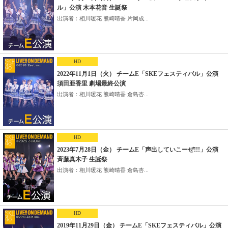
ル」公演 木本花音 生誕祭
出演者：相川暖花 熊崎晴香 片岡成...
HD
2022年11月1日（火） チームE「SKEフェスティバル」公演
須田亜香里 劇場最終公演
出演者：相川暖花 熊崎晴香 倉島杏...
HD
2023年7月28日（金） チームE「声出していこーぜ!!!」公演
斉藤真木子 生誕祭
出演者：相川暖花 熊崎晴香 倉島杏...
HD
2019年11月29日（金） チームE「SKEフェスティバル」公演