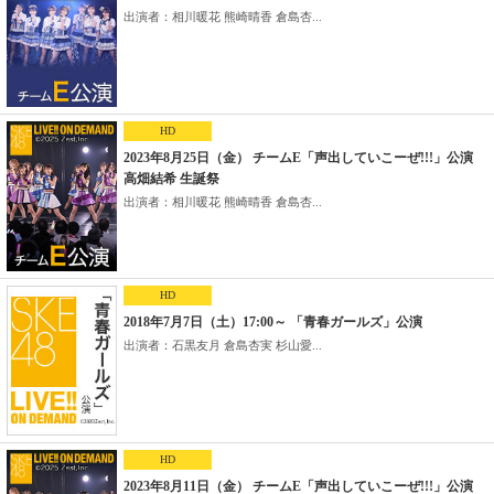
出演者：相川暖花 熊崎晴香 倉島杏...
HD
2023年8月25日（金） チームE「声出していこーぜ!!!」公演
高畑結希 生誕祭
出演者：相川暖花 熊崎晴香 倉島杏...
HD
2018年7月7日（土）17:00～ 「青春ガールズ」公演
出演者：石黒友月 倉島杏実 杉山愛...
HD
2023年8月11日（金） チームE「声出していこーぜ!!!」公演