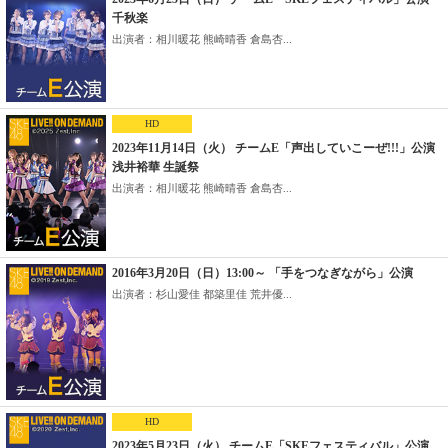
千秋楽
出演者：相川暖花 熊崎晴香 倉島杏...
HD
2023年11月14日（火） チームE「声出していこーぜ!!!」公演
浅井裕華 生誕祭
出演者：相川暖花 熊崎晴香 倉島杏...
2016年3月20日（日）13:00～ 「手をつなぎながら」公演
出演者：杉山愛佳 都築里佳 荒井優...
HD
2023年5月23日（火） チームE「SKEフェスティバル」公演