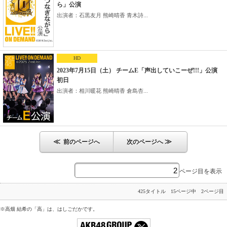
ら」公演
出演者：石黒友月 熊崎晴香 青木詩...
HD
2023年7月15日（土） チームE「声出していこーぜ!!!」公演
初日
出演者：相川暖花 熊崎晴香 倉島杏...
≪
≫
前のページへ
次のページへ
ページ目を表示
425タイトル 15ページ中 2ページ目
※高畑 結希の「高」は、はしごだかです。