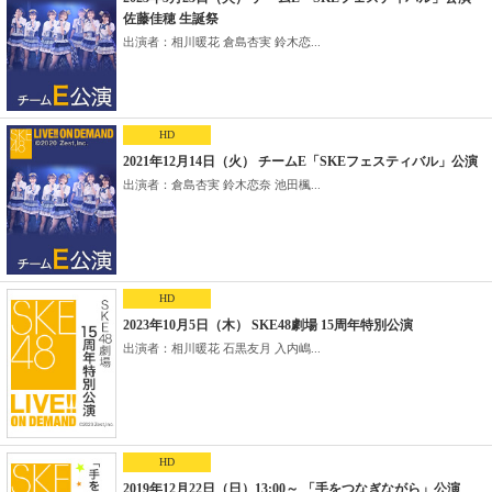
佐藤佳穂 生誕祭
出演者：相川暖花 倉島杏実 鈴木恋...
HD
2021年12月14日（火） チームE「SKEフェスティバル」公演
出演者：倉島杏実 鈴木恋奈 池田楓...
HD
2023年10月5日（木） SKE48劇場 15周年特別公演
出演者：相川暖花 石黒友月 入内嶋...
HD
2019年12月22日（日）13:00～ 「手をつなぎながら」公演