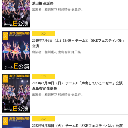
池田楓 生誕祭
出演者：相川暖花 熊崎晴香 倉島杏...
HD
2019年7月6日（土）13:00～ チームE「SKEフェスティバル」
公演
出演者：相川暖花 倉島杏実 鎌田菜...
HD
2023年7月30日（日） チームE「声出していこーぜ!!!」公演
倉島杏実 生誕祭
出演者：相川暖花 熊崎晴香 倉島杏...
HD
2022年6月28日（火） チームE「SKEフェスティバル」公演